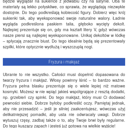
będzie wyglądał na sukience z jedwabiu czy na satynie. Oba te
materiały są lekko połyskliwe, co sprawia, że wyglądają niezwykle
dostojnie. Do tego podkreślają kobiecość figury. Dobierz więc krój
sukienki tak, aby wyeksponować swoje naturalne walory. Ładnie
wygląda podkreślona paskiem talia, głęboko wycięty dekolt.
Najlepiej prezentuje się on, gdy ma kształt litery V, gdyż wówczas
nasze piersi są najlepiej wyeksponowane. Unikaj dekoltów w łódkę
– spłycają znacznie biust. Do tego idealnie będą się prezentowały
szpilki, które optycznie wydłużą i wyszczuplą nogi.
Fryzura i makijaż
Ubranie to nie wszystko. Całości musi dopełnić dopasowana do
twarzy fryzura i makijaż. Włosy powinny lśnić – to bardzo ważne.
Fryzura pełna blasku prezentuje się o wiele lepiej niż matowe
kosmyki. Możesz w nie wpiąć jakieś współgrające z resztą dodatki,
np. grzebień czy spinki. Do tego makijaż, który musi Ci dodawać
pewności siebie. Dobrze byłoby podkreślić oczy. Pamiętaj jednak,
aby nie przesadzić – jeśli je silniej zaakcentujesz, wówczas użyj
delikatniejszej pomadki, aby usta nie odwracały uwagi. Dobrze
wytuszuj rzęsy, zadbaj także o to, aby Twoje brwi były regularne.
Do tego kuszący zapach i jesteś już gotowa na wielkie wyjście!