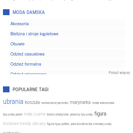
MODA DAMSKA
Akcesoria
Bielizna i stroje kąpielowe
Obuwie
Odzież casualowa
Odzież formalna
Pokaż więcej
Odzież wieczorowa
Trendy
POPULARNE TAGI
ubrania
koszula
marynarka
namaczanie paznokci
moda wieczorowa
figura
mała czarna
typ urody jesień
kolory alladynów
jesienny typ urody
modowe trendy
obcasy
figura typu jabłko
jaka biżuteria dla zimowej urody