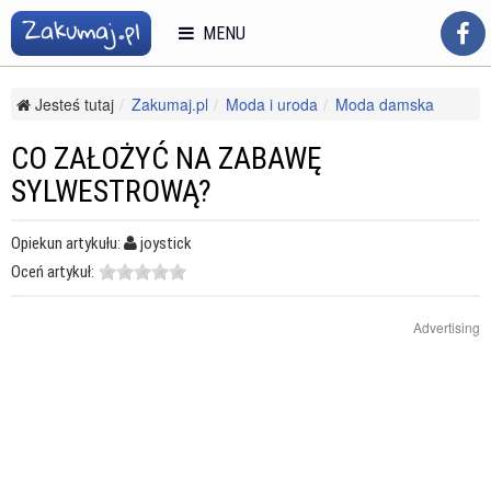
MENU
Jesteś tutaj
Zakumaj.pl
Moda i uroda
Moda damska
Odzież wieczorowa
Co założyć na zabawę sylwestrową?
CO ZAŁOŻYĆ NA ZABAWĘ
SYLWESTROWĄ?
Opiekun artykułu:
joystick
Oceń artykuł:
Advertising