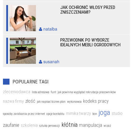
JAK OCHRONIĆ WŁOSY PRZED
ZNISZCZENIAMI?
natalba
PRZEWODNIK PO WYBORZE
IDEALNYCH MEBLI OGRODOWYCH
susanah
POPULARNE TAGI
zleceniodawca
lista adresowa
funt
jak powinna wyglądać rekrutacja pracowników
złość
kodeks pracy
nazwa firmy
jak napisać biznes plan
wykonawca
joga
mimika twarzy
studio
sposoby zarabiania przez internet
opcje kontaktu
bon
kłótnia
zaufanie
manipulacja
szkolenia
sztuka perswazji
wizaż