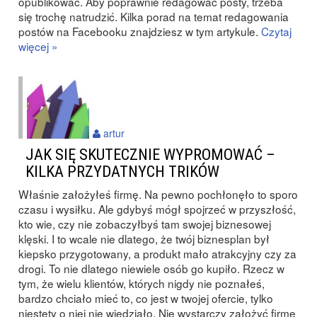
opublikować. Aby poprawnie redagować posty, trzeba
się trochę natrudzić. Kilka porad na temat redagowania
postów na Facebooku znajdziesz w tym artykule.
Czytaj
więcej »
artur
JAK SIĘ SKUTECZNIE WYPROMOWAĆ –
KILKA PRZYDATNYCH TRIKÓW
Właśnie założyłeś firmę. Na pewno pochłonęło to sporo
czasu i wysiłku. Ale gdybyś mógł spojrzeć w przyszłość,
kto wie, czy nie zobaczyłbyś tam swojej biznesowej
klęski. I to wcale nie dlatego, że twój biznesplan był
kiepsko przygotowany, a produkt mało atrakcyjny czy za
drogi. To nie dlatego niewiele osób go kupiło. Rzecz w
tym, że wielu klientów, których nigdy nie poznałeś,
bardzo chciało mieć to, co jest w twojej ofercie, tylko
niestety o niej nie wiedziało. Nie wystarczy założyć firmę