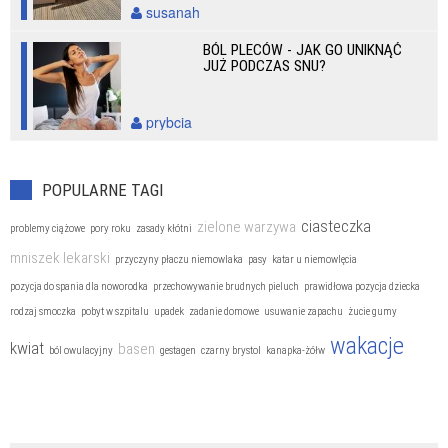
susanah
BÓL PLECÓW - JAK GO UNIKNĄĆ
JUŻ PODCZAS SNU?
prybcia
POPULARNE TAGI
ciasteczka
zielone warzywa
problemy ciążowe
pory roku
zasady kłótni
mniszek lekarski
przyczyny płaczu niemowlaka
pasy
katar u niemowlęcia
pozycja do spania dla noworodka
przechowywanie brudnych pieluch
prawidłowa pozycja dziecka
rodzaj smoczka
pobyt w szpitalu
upadek
zadanie domowe
usuwanie zapachu
żucie gumy
wakacje
kwiat
basen
ból owulacyjny
gestagen
czarny brystol
kanapka-żółw