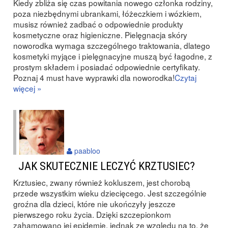
Kiedy zbliża się czas powitania nowego członka rodziny,
poza niezbędnymi ubrankami, łóżeczkiem i wózkiem,
musisz również zadbać o odpowiednie produkty
kosmetyczne oraz higieniczne. Pielęgnacja skóry
noworodka wymaga szczególnego traktowania, dlatego
kosmetyki myjące i pielęgnacyjne muszą być łagodne, z
prostym składem i posiadać odpowiednie certyfikaty.
Poznaj 4 must have wyprawki dla noworodka!
Czytaj
więcej »
paabloo
JAK SKUTECZNIE LECZYĆ KRZTUSIEC?
Krztusiec, zwany również kokluszem, jest chorobą
przede wszystkim wieku dziecięcego. Jest szczególnie
groźna dla dzieci, które nie ukończyły jeszcze
pierwszego roku życia. Dzięki szczepionkom
zahamowano jej epidemie, jednak ze względu na to, że