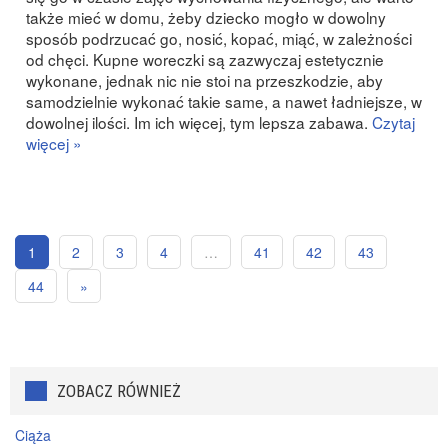
także mieć w domu, żeby dziecko mogło w dowolny
sposób podrzucać go, nosić, kopać, miąć, w zależności
od chęci. Kupne woreczki są zazwyczaj estetycznie
wykonane, jednak nic nie stoi na przeszkodzie, aby
samodzielnie wykonać takie same, a nawet ładniejsze, w
dowolnej ilości. Im ich więcej, tym lepsza zabawa.
Czytaj
więcej »
1
2
3
4
…
41
42
43
44
»
ZOBACZ RÓWNIEŻ
Ciąża