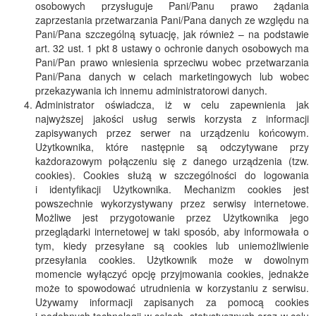
osobowych przysługuje Pani/Panu prawo żądania
zaprzestania przetwarzania Pani/Pana danych ze względu na
Pani/Pana szczególną sytuację, jak również – na podstawie
art. 32 ust. 1 pkt 8 ustawy o ochronie danych osobowych ma
Pani/Pan prawo wniesienia sprzeciwu wobec przetwarzania
Pani/Pana danych w celach marketingowych lub wobec
przekazywania ich innemu administratorowi danych.
Administrator oświadcza, iż w celu zapewnienia jak
najwyższej jakości usług serwis korzysta z informacji
zapisywanych przez serwer na urządzeniu końcowym.
Użytkownika, które następnie są odczytywane przy
każdorazowym połączeniu się z danego urządzenia (tzw.
cookies). Cookies służą w szczególności do logowania
i identyfikacji Użytkownika. Mechanizm cookies jest
powszechnie wykorzystywany przez serwisy internetowe.
Możliwe jest przygotowanie przez Użytkownika jego
przeglądarki internetowej w taki sposób, aby informowała o
tym, kiedy przesyłane są cookies lub uniemożliwienie
przesyłania cookies. Użytkownik może w dowolnym
momencie wyłączyć opcję przyjmowania cookies, jednakże
może to spowodować utrudnienia w korzystaniu z serwisu.
Używamy informacji zapisanych za pomocą cookies