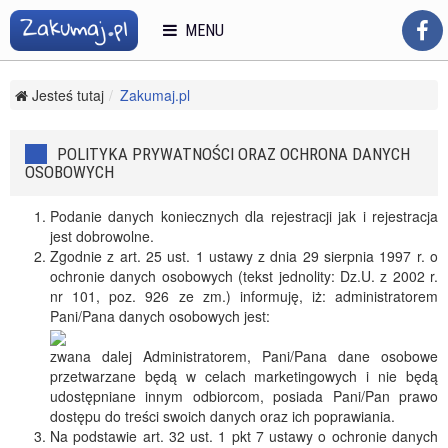
MENU
Jesteś tutaj
Zakumaj.pl
Polityka prywatności oraz ochrona danych osobowych -
Najlepsze porady i artykuły
POLITYKA PRYWATNOŚCI ORAZ OCHRONA DANYCH
OSOBOWYCH
Podanie danych koniecznych dla rejestracji jak i rejestracja
jest dobrowolne.
Zgodnie z art. 25 ust. 1 ustawy z dnia 29 sierpnia 1997 r. o
ochronie danych osobowych (tekst jednolity: Dz.U. z 2002 r.
nr 101, poz. 926 ze zm.) informuję, iż: administratorem
Pani/Pana danych osobowych jest:
zwana dalej Administratorem, Pani/Pana dane osobowe
przetwarzane będą w celach marketingowych i nie będą
udostępniane innym odbiorcom, posiada Pani/Pan prawo
dostępu do treści swoich danych oraz ich poprawiania.
Na podstawie art. 32 ust. 1 pkt 7 ustawy o ochronie danych