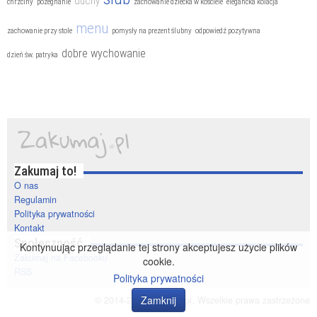
duchy
chrzciny
pożegnanie
zachowanie dziecka w kościele
elegancka kolacja
menu
zachowanie przy stole
pomysły na prezent ślubny
odpowiedź pozytywna
dobre wychowanie
dzień św. patryka
Zakumaj to!
O nas
Regulamin
Polityka prywatności
Kontakt
Społeczność
Kontynuując przeglądanie tej strony akceptujesz użycie plików
Zakumaj na Facebooku
cookie.
RSS
Polityka prywatności
Zamknij
© 2014-2020 zakumaj.pl. Wszelkie prawa zastrzeżone