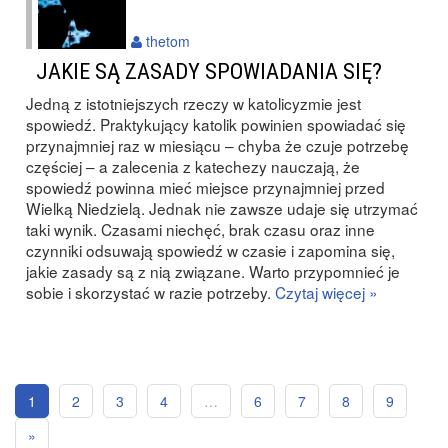
thetom
JAKIE SĄ ZASADY SPOWIADANIA SIĘ?
Jedną z istotniejszych rzeczy w katolicyzmie jest
spowiedź. Praktykujący katolik powinien spowiadać się
przynajmniej raz w miesiącu – chyba że czuje potrzebę
częściej – a zalecenia z katechezy nauczają, że
spowiedź powinna mieć miejsce przynajmniej przed
Wielką Niedzielą. Jednak nie zawsze udaje się utrzymać
taki wynik. Czasami niechęć, brak czasu oraz inne
czynniki odsuwają spowiedź w czasie i zapomina się,
jakie zasady są z nią związane. Warto przypomnieć je
sobie i skorzystać w razie potrzeby.
Czytaj więcej »
1
2
3
4
…
6
7
8
9
»