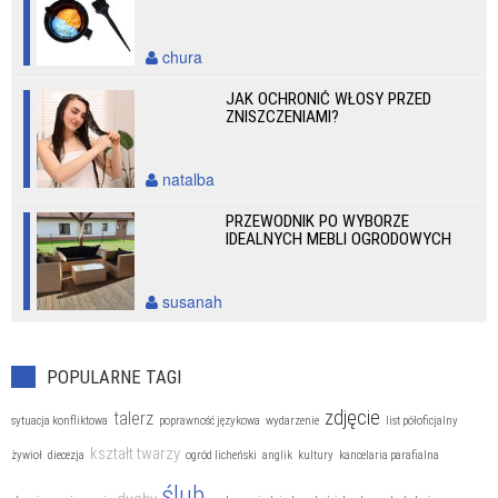
chura
JAK OCHRONIĆ WŁOSY PRZED
ZNISZCZENIAMI?
natalba
PRZEWODNIK PO WYBORZE
IDEALNYCH MEBLI OGRODOWYCH
susanah
POPULARNE TAGI
zdjęcie
talerz
sytuacja konfliktowa
poprawność językowa
wydarzenie
list półoficjalny
kształt twarzy
żywioł
diecezja
ogród licheński
anglik
kultury
kancelaria parafialna
ślub