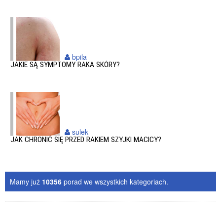
bpila
JAKIE SĄ SYMPTOMY RAKA SKÓRY?
sulek
JAK CHRONIĆ SIĘ PRZED RAKIEM SZYJKI MACICY?
Mamy już
10356
porad we wszystkich kategoriach.