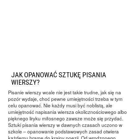
JAK OPANOWAĆ SZTUKĘ PISANIA
WIERSZY?
Pisanie wierszy wcale nie jest takie trudne, jak się na
pozór wydaje, choć pewne umiejętności trzeba w tym
celu opanować. Nie każdy musi być noblistą, ale
umiejętność napisania wiersza okolicznościowego albo
pięknego liryku miłosnego zawsze może się przydać.
Sztuki pisania wierszy w dawnych czasach uczono w
szkole – opanowanie podstawowych zasad otwiera
każdemu bramę do krainy poezji. Od wrodzonego