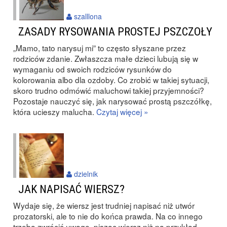
szalllona
ZASADY RYSOWANIA PROSTEJ PSZCZOŁY
„Mamo, tato narysuj mi” to często słyszane przez
rodziców zdanie. Zwłaszcza małe dzieci lubują się w
wymaganiu od swoich rodziców rysunków do
kolorowania albo dla ozdoby. Co zrobić w takiej sytuacji,
skoro trudno odmówić maluchowi takiej przyjemności?
Pozostaje nauczyć się, jak narysować prostą pszczółkę,
która ucieszy malucha.
Czytaj więcej »
dzielnik
JAK NAPISAĆ WIERSZ?
Wydaje się, że wiersz jest trudniej napisać niż utwór
prozatorski, ale to nie do końca prawda. Na co innego
trzeba zwrócić uwagę, pisząc wiersz niż na przykład