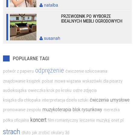
natalba
PRZEWODNIK PO WYBORZE
IDEALNYCH MEBLI OGRODOWYCH
susanah
POPULARNE TAGI
odprężenie
potwór z papieru
ćwiczenie szkicowania
znajdowanie książek
polsat
mowa wiązana
wskazówki dla pisarzy
audioksiążka
owieczka krok po kroku
ostre zdjęcia
ćwiczenia umysłowe
książka dla chłopaka
interpretacja dzieła sztuki
muzykoterapia
blok rysunkowy
promowanie zespołu
mereżka
koncert
półka oficjalna
film romantyczny
leczenie muzyką
onet.pl
strach
dłuto
jak zrobić okulary 3d