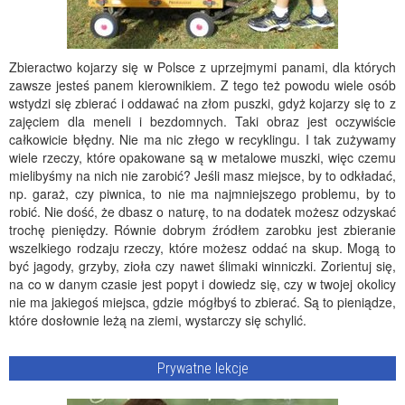
Zbieractwo kojarzy się w Polsce z uprzejmymi panami, dla których
zawsze jesteś panem kierownikiem. Z tego też powodu wiele osób
wstydzi się zbierać i oddawać na złom puszki, gdyż kojarzy się to z
zajęciem dla meneli i bezdomnych. Taki obraz jest oczywiście
całkowicie błędny. Nie ma nic złego w recyklingu. I tak zużywamy
wiele rzeczy, które opakowane są w metalowe muszki, więc czemu
mielibyśmy na nich nie zarobić? Jeśli masz miejsce, by to odkładać,
np. garaż, czy piwnica, to nie ma najmniejszego problemu, by to
robić. Nie dość, że dbasz o naturę, to na dodatek możesz odzyskać
trochę pieniędzy. Równie dobrym źródłem zarobku jest zbieranie
wszelkiego rodzaju rzeczy, które możesz oddać na skup. Mogą to
być jagody, grzyby, zioła czy nawet ślimaki winniczki. Zorientuj się,
na co w danym czasie jest popyt i dowiedz się, czy w twojej okolicy
nie ma jakiegoś miejsca, gdzie mógłbyś to zbierać. Są to pieniądze,
które dosłownie leżą na ziemi, wystarczy się schylić.
Prywatne lekcje