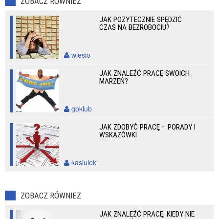
ZOBACZ RÓWNIEŻ
JAK POŻYTECZNIE SPĘDZIĆ
CZAS NA BEZROBOCIU?
wiesio
JAK ZNALEŹĆ PRACĘ SWOICH
MARZEŃ?
goklub
JAK ZDOBYĆ PRACĘ – PORADY I
WSKAZÓWKI
kasiulek
ZOBACZ RÓWNIEŻ
JAK ZNALEŹĆ PRACĘ, KIEDY NIE