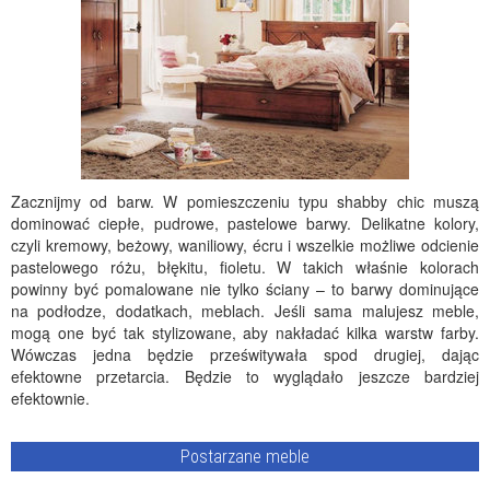
Zacznijmy od barw. W pomieszczeniu typu shabby chic muszą
dominować ciepłe, pudrowe, pastelowe barwy. Delikatne kolory,
czyli kremowy, beżowy, waniliowy, écru i wszelkie możliwe odcienie
pastelowego różu, błękitu, fioletu. W takich właśnie kolorach
powinny być pomalowane nie tylko ściany – to barwy dominujące
na podłodze, dodatkach, meblach. Jeśli sama malujesz meble,
mogą one być tak stylizowane, aby nakładać kilka warstw farby.
Wówczas jedna będzie prześwitywała spod drugiej, dając
efektowne przetarcia. Będzie to wyglądało jeszcze bardziej
efektownie.
Postarzane meble