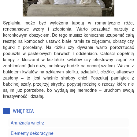
Sypialnia może być wyłożona tapetą w romantyczne róże,
renesansowe wzory i zdobienia. Warto poszukać narzuty z
koronkowym obszyciem. Do tego musisz koniecznie uzupełnić całą
resztę: na komodach ustawić białe ramki ze zdjęciami, obrazy czy
figurki z porcelany. Na łóżku czy dywanie warto porozrzucać
poduszki w pastelowych barwach i odcieniach. Całości dopełnią
lampy z kloszami w kształcie kwiatów czy efektowny zegar ze
zdobieniami (lub duży, metalowy budzik na nocnej szafce). Wazon z
bukietem kwiatów na szklanym stoliku, szkatułki, ciężkie, atłasowe
zasłony – to jest właśnie shabby chic! Poszukaj pamiątek z
babcinej szafy, przejrzyj strychy, popytaj rodzinę o rzeczy, które nie
są im już potrzebne, bo wydają się niemodne – uruchom swoją
kreatywność i działaj.
WNĘTRZA
Aranżacja wnętrz
Elementy dekoracyjne