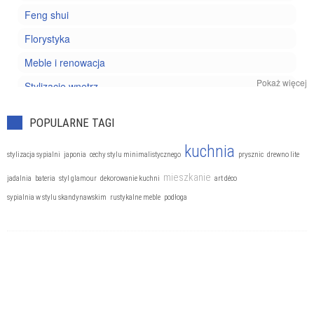
Feng shui
Florystyka
Meble i renowacja
Pokaż więcej
Stylizacje wnętrz
POPULARNE TAGI
kuchnia
stylizacja sypialni
japonia
cechy stylu minimalistycznego
prysznic
drewno lite
mieszkanie
jadalnia
bateria
styl glamour
dekorowanie kuchni
art déco
sypialnia w stylu skandynawskim
rustykalne meble
podłoga