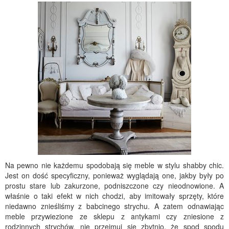
Na pewno nie każdemu spodobają się meble w stylu shabby chic.
Jest on dość specyficzny, ponieważ wyglądają one, jakby były po
prostu stare lub zakurzone, podniszczone czy nieodnowione. A
właśnie o taki efekt w nich chodzi, aby imitowały sprzęty, które
niedawno znieśliśmy z babcinego strychu. A zatem odnawiając
meble przywiezione ze sklepu z antykami czy zniesione z
rodzinnych strychów, nie przejmuj się zbytnio, że spod spodu