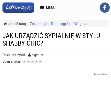
MENU
Jesteś tutaj
Zakumaj.pl
Dom i ogród
Wnętrza
Stylizacje wnętrz
Jak urządzić sypialnię w stylu shabby chic?
JAK URZĄDZIĆ SYPIALNIĘ W STYLU
SHABBY CHIC?
Opiekun artykułu:
bigmuta
Oceń artykuł:
Advertising