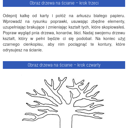
Obraz drzewa na ścianie – krok trzeci
Odepnij kalkę od karty i połóż na arkuszu białego papieru.
Wprowadź na rysunku poprawki, usuwając zbędne elementy,
uzupełniając brakujące i zmieniając kształt tych, które skopiowałeś.
Popraw wygląd pnia drzewa, konarów, liści. Nadaj swojemu drzewu
kształt, który w pełni będzie ci się podobał. Na koniec użyj
czarnego cienkopisu, aby nim pociągnąć te kontury, które
odrysujesz na ścianie.
Obraz drzewa na ścianie – krok czwarty