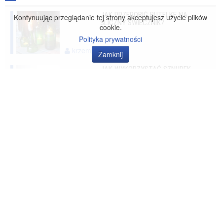
JAK PRZEROBIĆ BUTELKĘ NA
Kontynuując przeglądanie tej strony akceptujesz użycie plików
ŚLICZNY ŚWIECZNIK?
cookie.
Polityka prywatności
krzempek
Zamknij
JAK WYKORZYSTAĆ SZNUREK
DO ZROBIENIA OSŁONKI NA
WAZON?
thetom
CIEKAWY SPOSÓB NA
ODNOWIENIE ZASŁON
zacieszek