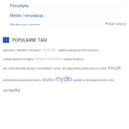
Florystyka
Meble i renowacja
Pokaż więcej
Stylizacje wnętrz
POPULARNE TAGI
kieliszki
poduszka z kwiatami filcowymi
zasady wykonania słomianej kuli
dywan wełniany
metody wykonania patery
ozdoby wiosenne
koszyk
jak zrobić świeczkę żelową z muszelkami
konar
do czego wykorzystać sztuczny mech
mydło
biurko
samodzielne wykonanie obrazu
sposób na zachowanie koloru liści
serwetka