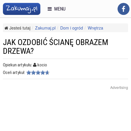
MENU
Jesteś tutaj
Zakumaj.pl
Dom i ogród
Wnętrza
Elementy dekoracyjne
Jak ozdobić ścianę obrazem drzewa?
JAK OZDOBIĆ ŚCIANĘ OBRAZEM
DRZEWA?
Opiekun artykułu:
kocio
Oceń artykuł:
Advertising