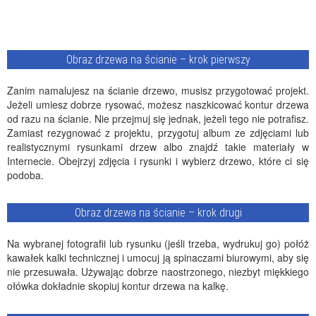
Obraz drzewa na ścianie – krok pierwszy
Zanim namalujesz na ścianie drzewo, musisz przygotować projekt.
Jeżeli umiesz dobrze rysować, możesz naszkicować kontur drzewa
od razu na ścianie. Nie przejmuj się jednak, jeżeli tego nie potrafisz.
Zamiast rezygnować z projektu, przygotuj album ze zdjęciami lub
realistycznymi rysunkami drzew albo znajdź takie materiały w
Internecie. Obejrzyj zdjęcia i rysunki i wybierz drzewo, które ci się
podoba.
Obraz drzewa na ścianie – krok drugi
Na wybranej fotografii lub rysunku (jeśli trzeba, wydrukuj go) połóż
kawałek kalki technicznej i umocuj ją spinaczami biurowymi, aby się
nie przesuwała. Używając dobrze naostrzonego, niezbyt miękkiego
ołówka dokładnie skopiuj kontur drzewa na kalkę.