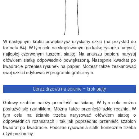
W następnym kroku powiększysz uzyskany szkic (na przykład do
formatu A4). W tym celu na skopiowanym na kalkę rysunku narysuj,
najlepiej czerwonym tuszem, siatkę. Na arkuszu papieru narysuj
ołówkiem siatkę odpowiednio powiększoną. Następnie kwadrat po
kwadracie przenieś rysunek na papier. Możesz także zeskanować
swój szkic i edytować w programie graficznym.
Obraz drzewa na ścianie – krok piąty
Gotowy szablon należy przenieść na ścianę. W tym celu można
posłużyć się rzutnikiem. Można także przenieść szkic ręcznie. W
tym celu na ścianie trzeba narysować ołówkiem siatkę o
odpowiednich rozmiarach i tak jak poprzednio przenieść szablon
kwadrat po kwadracie. Podczas rysowania siatki koniecznie trzeba
użyć poziomicy.