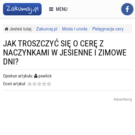
MENU
Jesteś tutaj
Zakumaj.pl
Moda i uroda
Pielęgnacja cery
Trądzik
Jak troszczyć się o cerę z naczynkami w jesienne i zimowe dni?
JAK TROSZCZYĆ SIĘ O CERĘ Z
NACZYNKAMI W JESIENNE I ZIMOWE
DNI?
Opiekun artykułu:
pawlick
Oceń artykuł:
Advertising