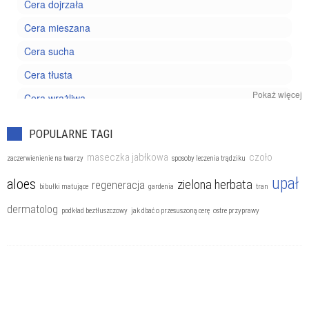
Cera dojrzała
Cera mieszana
Cera sucha
Cera tłusta
Pokaż więcej
Cera wrażliwa
Kosmetyki pielęgnacyjne
POPULARNE TAGI
Trądzik
maseczka jabłkowa
czoło
zaczerwienienie na twarzy
sposoby leczenia trądziku
upał
aloes
zielona herbata
regeneracja
bibułki matujące
gardenia
tran
dermatolog
podkład beztłuszczowy
jak dbać o przesuszoną cerę
ostre przyprawy