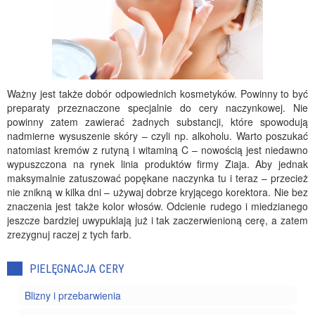
Ważny jest także dobór odpowiednich kosmetyków. Powinny to być
preparaty przeznaczone specjalnie do cery naczynkowej. Nie
powinny zatem zawierać żadnych substancji, które spowodują
nadmierne wysuszenie skóry – czyli np. alkoholu. Warto poszukać
natomiast kremów z rutyną i witaminą C – nowością jest niedawno
wypuszczona na rynek linia produktów firmy Ziaja. Aby jednak
maksymalnie zatuszować popękane naczynka tu i teraz – przecież
nie znikną w kilka dni – używaj dobrze kryjącego korektora. Nie bez
znaczenia jest także kolor włosów. Odcienie rudego i miedzianego
jeszcze bardziej uwypuklają już i tak zaczerwienioną cerę, a zatem
zrezygnuj raczej z tych farb.
PIELĘGNACJA CERY
Blizny i przebarwienia