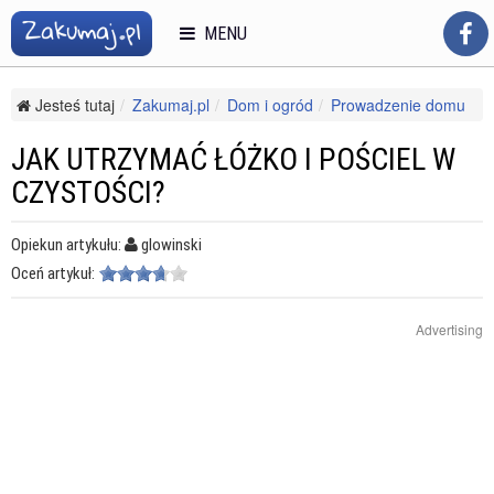
MENU
Jesteś tutaj
Zakumaj.pl
Dom i ogród
Prowadzenie domu
Sprzątanie
Jak utrzymać łóżko i pościel w czystości?
JAK UTRZYMAĆ ŁÓŻKO I POŚCIEL W
CZYSTOŚCI?
Opiekun artykułu:
glowinski
Oceń artykuł:
Advertising