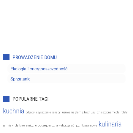
PROWADZENIE DOMU
Ekologia i energooszczędność
Sprzątanie
POPULARNE TAGI
kuchnia
odpady
czyszczenie kanapy
usuwanie plam z ketchupu
zniszczone meble
rolety
kulinaria
salmiak
płytki ceramiczne
do czego można wykorzystać ręcznik papierowy