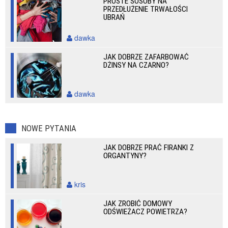
PROSTE SOSOBY NA
PRZEDŁUŻENIE TRWAŁOŚCI
UBRAŃ
dawka
JAK DOBRZE ZAFARBOWAĆ
DŻINSY NA CZARNO?
dawka
NOWE PYTANIA
JAK DOBRZE PRAĆ FIRANKI Z
ORGANTYNY?
kris
JAK ZROBIĆ DOMOWY
ODŚWIEŻACZ POWIETRZA?