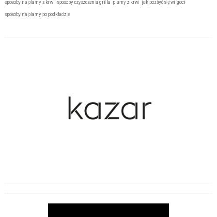
sposoby na plamy z krwi
sposoby czyszczenia grilla
plamy z krwi
jak pozbyć się wilgoci
sposoby na plamy po podkładzie