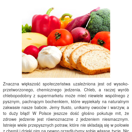
Znaczna większość społeczeństwa uzależniona jest od wysoko-
przetworzonego, chemicznego jedzenia. Chleb, a raczej wyrób
chlebopodobny z supermarketu może mieć niewiele wspólnego z
pysznym, pachnącym bochenkiem, które wypiekały na naturalnym
zakwasie nasze babcie. Jemy tłusto, unikamy owoców i warzyw, a
to duży błąd! W Polsce jeszcze dość głośno pokutuje mit, że
zdrowe jedzenie jest równoznaczne z jedzeniem niesmacznym.
Istnieje wiele przepysznych potraw, które nie składają się w połowie
z chemii i dzięki nim na pewno przedłużymy sobie własne życie. Nic