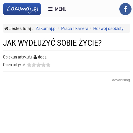
MENU
Jesteś tutaj
Zakumaj.pl
Praca i kariera
Rozwój osobisty
Pewność siebie i asertywność
Jak wydłużyć sobie życie?
JAK WYDŁUŻYĆ SOBIE ŻYCIE?
Opiekun artykułu:
doda
Oceń artykuł:
Advertising