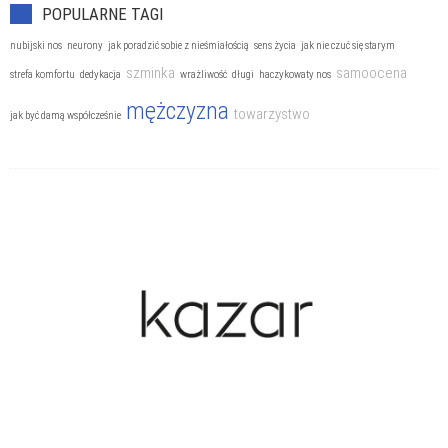
POPULARNE TAGI
nubijski nos
neurony
jak poradzić sobie z nieśmiałością
sens życia
jak nie czuć się starym
szminka
samoocena
strefa komfortu
dedykacja
wrażliwość
długi
haczykowaty nos
mężczyzna
towarzystwo
jak być damą współcześnie