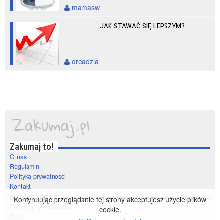
mamasw
JAK STAWAĆ SIĘ LEPSZYM?
dreadzia
Zakumaj to!
O nas
Regulamin
Polityka prywatności
Kontakt
Społeczność
Kontynuując przeglądanie tej strony akceptujesz użycie plików
Zakumaj na Facebooku
cookie.
RSS