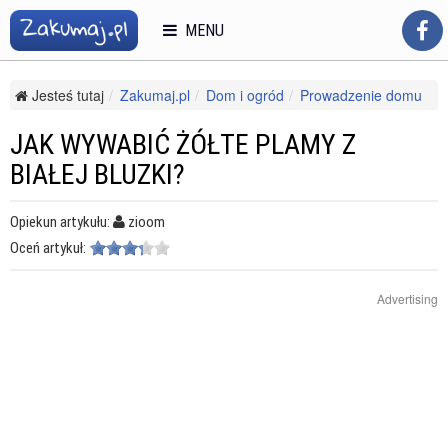
MENU
Jesteś tutaj
Zakumaj.pl
Dom i ogród
Prowadzenie domu
Sprzątanie
Jak wywabić żółte plamy z białej bluzki?
JAK WYWABIĆ ŻÓŁTE PLAMY Z
BIAŁEJ BLUZKI?
Opiekun artykułu:
zioom
Oceń artykuł:
Advertising