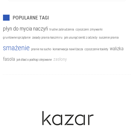
POPULARNE TAGI
płyn do mycia naczyń
trudne zabrudzenia
czyszczeni zmywarki
gruntowne sprzątanie
zasady prania kaszmiru
jak usunąć sierść z odzieży
suszenie prania
smażenie
walizka
pranie na sucho
konserwacja nawilżacza
czyszczenie toalety
fasola
zasłony
jak dbać o podłogi olejowane