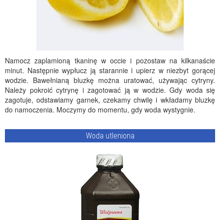
Namocz zaplamioną tkaninę w occie i pozostaw na kilkanaście
minut. Następnie wypłucz ją starannie i upierz w niezbyt gorącej
wodzie. Bawełnianą bluzkę można uratować, używając cytryny.
Należy pokroić cytrynę i zagotować ją w wodzie. Gdy woda się
zagotuje, odstawiamy garnek, czekamy chwilę i wkładamy bluzkę
do namoczenia. Moczymy do momentu, gdy woda wystygnie.
Woda utleniona