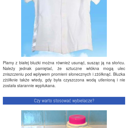
Plamy z białej bluzki można również usunąć, susząc ją na słońcu.
Należy jednak pamiętać, że sztuczne włókna mogą ulec
zniszczeniu pod wpływem promieni słonecznych i zżółknąć. Bluzka
zżółknie także wtedy, gdy była czyszczona wodą utlenioną i nie
została starannie wypłukana.
Czy warto stosować wybielacze?