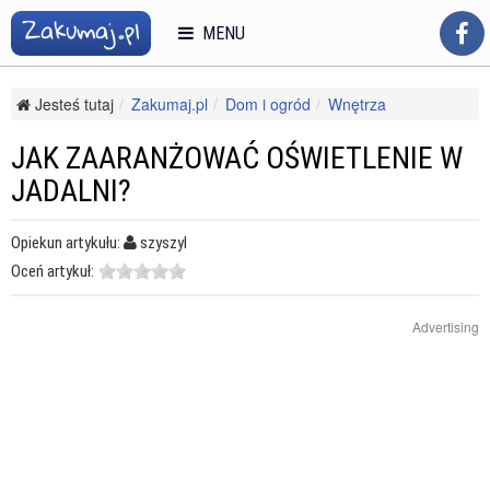
MENU
Jesteś tutaj
Zakumaj.pl
Dom i ogród
Wnętrza
Aranżacja wnętrz
Jak zaaranżować oświetlenie w jadalni?
JAK ZAARANŻOWAĆ OŚWIETLENIE W
JADALNI?
Opiekun artykułu:
szyszyl
Oceń artykuł:
Advertising