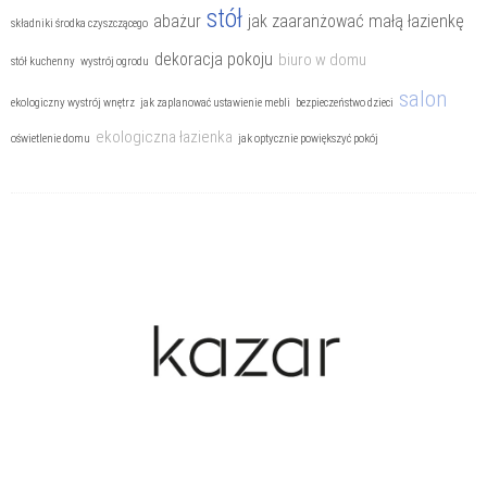
stół
abażur
jak zaaranżować małą łazienkę
składniki środka czyszczącego
dekoracja pokoju
biuro w domu
stół kuchenny
wystrój ogrodu
salon
ekologiczny wystrój wnętrz
jak zaplanować ustawienie mebli
bezpieczeństwo dzieci
ekologiczna łazienka
oświetlenie domu
jak optycznie powiększyć pokój