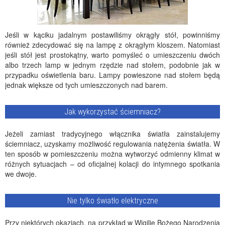
Jeśli w kąciku jadalnym postawiliśmy okrągły stół, powinniśmy
również zdecydować się na lampę z okrągłym kloszem. Natomiast
jeśli stół jest prostokątny, warto pomyśleć o umieszczeniu dwóch
albo trzech lamp w jednym rzędzie nad stołem, podobnie jak w
przypadku oświetlenia baru. Lampy powieszone nad stołem będą
jednak większe od tych umieszczonych nad barem.
Jak wykorzystać ściemniacz?
Jeżeli zamiast tradycyjnego włącznika światła zainstalujemy
ściemniacz, uzyskamy możliwość regulowania natężenia światła. W
ten sposób w pomieszczeniu można wytworzyć odmienny klimat w
różnych sytuacjach – od oficjalnej kolacji do intymnego spotkania
we dwoje.
Nie tylko światło elektryczne
Przy niektórych okazjach, na przykład w Wigilię Bożego Narodzenia