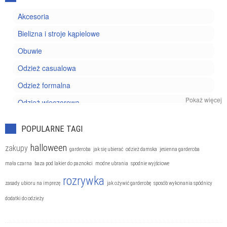
Akcesoria
Bielizna i stroje kąpielowe
Obuwie
Odzież casualowa
Odzież formalna
Pokaż więcej
Odzież wieczorowa
Trendy
POPULARNE TAGI
halloween
zakupy
garderoba
jak się ubierać
odzież damska
jesienna garderoba
mała czarna
baza pod lakier do paznokci
modne ubrania
spodnie wyjściowe
rozrywka
zasady ubioru na imprezę
jak ożywić garderobę
sposób wykonania spódnicy
dodatki do odzieży