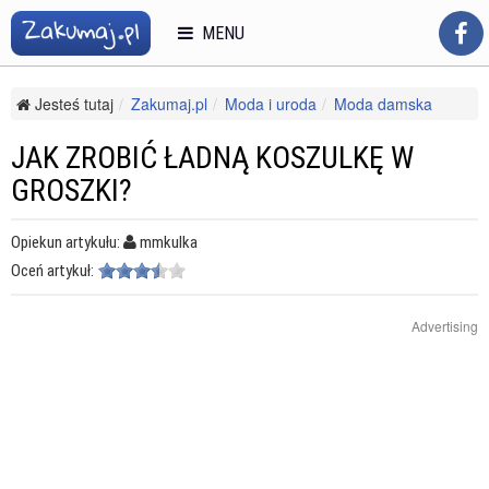
MENU
Jesteś tutaj
Zakumaj.pl
Moda i uroda
Moda damska
Trendy
Jak zrobić ładną koszulkę w groszki?
JAK ZROBIĆ ŁADNĄ KOSZULKĘ W
GROSZKI?
Opiekun artykułu:
mmkulka
Oceń artykuł:
Advertising