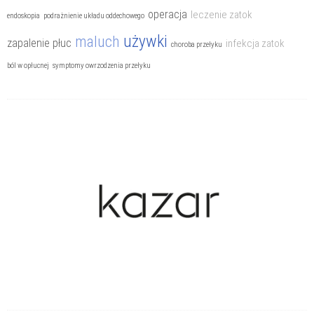
Choroby reumatyczne
operacja
leczenie zatok
endoskopia
podrażnienie układu oddechowego
Choroby układu kostnego
używki
maluch
zapalenie płuc
infekcja zatok
choroba przełyku
Choroby układu krążenia
ból w opłucnej
symptomy owrzodzenia przełyku
Choroby układu moczowego
Choroby układu nerwowego
Choroby układu oddechowego
Choroby układu pokarmowego
Choroby weneryczne
Choroby wieku podeszłego
Choroby zakaźne
Cukrzyca
Inne choroby i bóle
Likwidowanie bólu i odporność
Operacje i zabiegi