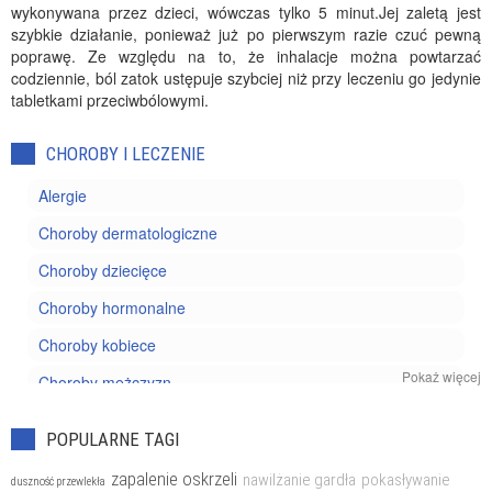
wykonywana przez dzieci, wówczas tylko 5 minut.Jej zaletą jest
szybkie działanie, ponieważ już po pierwszym razie czuć pewną
poprawę. Ze względu na to, że inhalacje można powtarzać
codziennie, ból zatok ustępuje szybciej niż przy leczeniu go jedynie
tabletkami przeciwbólowymi.
CHOROBY I LECZENIE
Alergie
Choroby dermatologiczne
Choroby dziecięce
Choroby hormonalne
Choroby kobiece
Pokaż więcej
Choroby mężczyzn
Choroby nowotworowe
POPULARNE TAGI
Choroby oczu
zapalenie oskrzeli
nawilżanie gardła
pokasływanie
duszność przewlekła