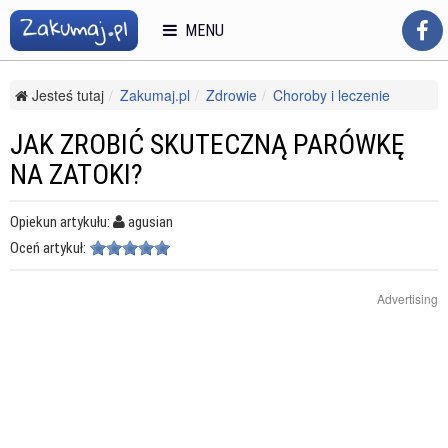
MENU
Jesteś tutaj
Zakumaj.pl
Zdrowie
Choroby i leczenie
Choroby układu oddechowego
Jak zrobić skuteczną parówkę na zatoki?
JAK ZROBIĆ SKUTECZNĄ PARÓWKĘ
NA ZATOKI?
Opiekun artykułu:
agusian
Oceń artykuł:
Advertising