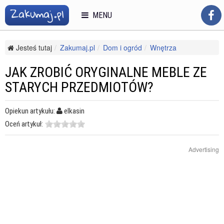
MENU
Jesteś tutaj
Zakumaj.pl
Dom i ogród
Wnętrza
Meble i renowacja
Jak zrobić oryginalne meble ze starych przedmiotów?
JAK ZROBIĆ ORYGINALNE MEBLE ZE
STARYCH PRZEDMIOTÓW?
Opiekun artykułu:
elkasin
Oceń artykuł:
Advertising