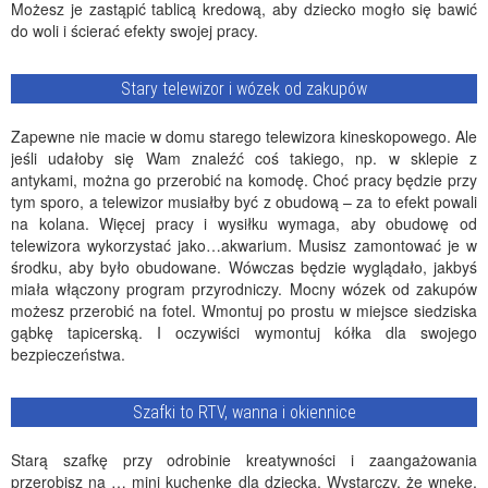
Możesz je zastąpić tablicą kredową, aby dziecko mogło się bawić
do woli i ścierać efekty swojej pracy.
Stary telewizor i wózek od zakupów
Zapewne nie macie w domu starego telewizora kineskopowego. Ale
jeśli udałoby się Wam znaleźć coś takiego, np. w sklepie z
antykami, można go przerobić na komodę. Choć pracy będzie przy
tym sporo, a telewizor musiałby być z obudową – za to efekt powali
na kolana. Więcej pracy i wysiłku wymaga, aby obudowę od
telewizora wykorzystać jako…akwarium. Musisz zamontować je w
środku, aby było obudowane. Wówczas będzie wyglądało, jakbyś
miała włączony program przyrodniczy. Mocny wózek od zakupów
możesz przerobić na fotel. Wmontuj po prostu w miejsce siedziska
gąbkę tapicerską. I oczywiści wymontuj kółka dla swojego
bezpieczeństwa.
Szafki to RTV, wanna i okiennice
Starą szafkę przy odrobinie kreatywności i zaangażowania
przerobisz na … mini kuchenkę dla dziecka. Wystarczy, że wnękę,