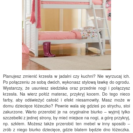
Planujesz zmienić krzesła w jadalni czy kuchni? Nie wyrzucaj ich.
Po połączeniu ze sobą dwóch, wykonasz stylową ławkę do ogrodu.
Wystarczy, że usuniesz siedziska oraz przednie nogi i połączysz
krzesła. Na wierz połóż materac, przykryj kocem. Do tego nieco
farby, aby odświeżyć całość i efekt niesamowity. Masz może w
domu dziecięce łóżeczko? Pewnie wala się gdzieś po strychu, stoi
zakurzone. Warto przerobić je na oryginalne biurko – wyjmij tylko
szczebelki z jednej strony, by mieć miejsce na nogi, a górę przykryj,
np. szkłem. Możesz także przerobić ten mebel w inny sposób –
zrób z niego biurko dziecięce, gdzie blatem będzie dno łóżeczka.