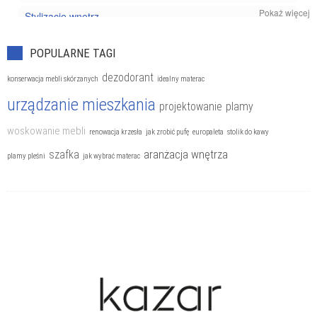
Pokaż więcej
Stylizacje wnętrz
POPULARNE TAGI
dezodorant
konserwacja mebli skórzanych
idealny materac
urządzanie mieszkania
projektowanie
plamy
woskowanie mebli
renowacja krzesła
jak zrobić pufę
europaleta
stolik do kawy
aranżacja wnętrza
szafka
plamy pleśni
jak wybrać materac