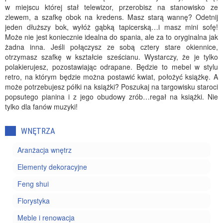
w miejscu której stał telewizor, przerobisz na stanowisko ze
zlewem, a szafkę obok na kredens. Masz starą wannę? Odetnij
jeden dłuższy bok, wyłóż gąbką tapicerską…i masz mini sofę!
Może nie jest koniecznie idealna do spania, ale za to oryginalna jak
żadna inna. Jeśli połączysz ze sobą cztery stare okiennice,
otrzymasz szafkę w kształcie sześcianu. Wystarczy, że je tylko
polakierujesz, pozostawiając odrapane. Będzie to mebel w stylu
retro, na którym będzie można postawić kwiat, położyć książkę. A
może potrzebujesz półki na książki? Poszukaj na targowisku staroci
popsutego pianina i z jego obudowy zrób…regał na książki. Nie
tylko dla fanów muzyki!
WNĘTRZA
Aranżacja wnętrz
Elementy dekoracyjne
Feng shui
Florystyka
Meble i renowacja