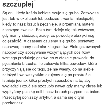
szczuplej
Są dni, kiedy każda kobieta czuje się grubo. Zazwyczaj
jest tak w okolicach lub podczas trwania miesiączki,
kiedy to nasz brzuch pęcznieje, a przemiana materii
znacząco zwalnia. Poza tym dzieje się tak wówczas,
gdy mamy siedzącą pracę, co powoduje obrzęki nóg i
ociężałość. A czasami czujemy się grubo, ponieważ
naprawdę mamy nadmiar kilogramów. Picie gazowanych
napojów czy spożywanie wzdymających posiłków
wzmaga produkcję gazów, co w efekcie prowadzi do
pęcznienia brzucha. To zaledwie kilka powodów, które
przyczyniają się do tego, że nie wiemy, co na siebie
założyć i we wszystkim czujemy się po prostu źle.
Istnieje jednak kilka prostych sposobów na to, aby
wyglądać i czuć się szczupło nawet gdy mamy okres lub
wypiłyśmy puszkę coli i nasz brzuch przypomina balon.
Przeczytaj poniższy artykuł, a sama się o tym
przekonasz.