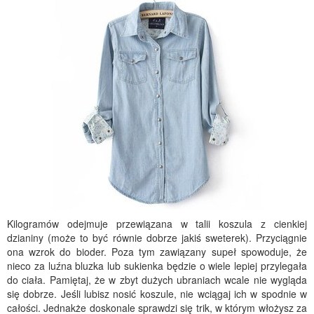
Kilogramów odejmuje przewiązana w talii koszula z cienkiej
dzianiny (może to być równie dobrze jakiś sweterek). Przyciągnie
ona wzrok do bioder. Poza tym zawiązany supeł spowoduje, że
nieco za luźna bluzka lub sukienka będzie o wiele lepiej przylegała
do ciała. Pamiętaj, że w zbyt dużych ubraniach wcale nie wygląda
się dobrze. Jeśli lubisz nosić koszule, nie wciągaj ich w spodnie w
całości. Jednakże doskonale sprawdzi się trik, w którym włożysz za