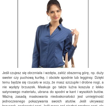
Jeśli czujesz się obrzmiała i wzdęta, załóż obszerną górę, np. duży
sweter czy puchową kurtkę, i obcisłe spodnie lub legginsy. Dzięki
temu będzie się rzucało w oczy, że masz szczupłe i drobne nogi, a
nie wydęty brzuszek. Maskuje go także luźna koszula z lekko
satynowego materiału, ubrana do spodni w kant i wysokich butów.
Ważną zasadą maskowania niedoskonałości jest umiejętność
jednoczesnego pokazywania swoich atutów. Jeśli ukrywasz
brzuszek, zaakcentuj nogi. Jeśli masz zaś niezbyt zgrabne nogi, ale