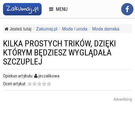
MENU
Jesteś tutaj
Zakumaj.pl
Moda i uroda
Moda damska
Odzież casualowa
Kilka prostych trików, dzięki którym będziesz wyglądała
KILKA PROSTYCH TRIKÓW, DZIĘKI
szczuplej
KTÓRYM BĘDZIESZ WYGLĄDAŁA
SZCZUPLEJ
Opiekun artykułu:
jeczalikowa
Oceń artykuł:
Advertising