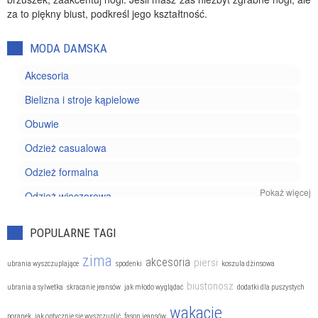
za to piękny biust, podkreśl jego kształtność.
MODA DAMSKA
Akcesoria
Bielizna i stroje kąpielowe
Obuwie
Odzież casualowa
Odzież formalna
Pokaż więcej
Odzież wieczorowa
Trendy
POPULARNE TAGI
zima
akcesoria
piersi
ubrania wyszczuplające
spodenki
koszula dżinsowa
biustonosz
ubrania a sylwetka
skracanie jeansów
jak młodo wyglądać
dodatki dla puszystych
wakacje
poranek
jak optycznie się wyszczuplić
fason jeansów