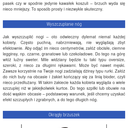
pasek czy w spodnie jedynie kawałek koszuli – brzuch wyda się
nieco mniejszy. To sposób prosty i niezwykle skuteczny.
Wyszczuplanie nóg
Jak wyszczuplić nogi – oto odwieczny dylemat niemal każdej
kobiety. Często puchną, nabrzmiewają, nie wyglądają zbyt
efektownie. Aby odjąć im nieco centymetrów, załóż obcisłe, ciemne
legginsy, np. czarne, granatowe lub czekoladowe. Do tego na górę
włóż luźny sweter. Mile widziany będzie tu taki typu oversize,
szeroki, z nieco za długimi rękawami. Może być nawet męski.
Zawsze korzystnie na Twoje nogi zadziałają dżinsy typu rurki. Załóż
do nich buty na obcasie i żakiet kończący się za linią bioder, czyli
nieco przedłużany. W takim żakiecie każda kobieta wygląda o wiele
szczuplej niż w jakiejkolwiek kurtce. Do tego szpilki lub obuwie na
dość wąskim obcasie – podstawowy warunek, jeśli chcemy uzyskać
efekt szczupłych i zgrabnych, a do tego długich nóg.
Okrągły brzuszek