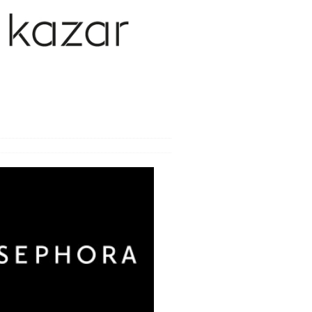
y weneryczne
y wieku podeszłego
y zakaźne
ca
oroby i bóle
wanie bólu i odporność
e i zabiegi
bienia
nia seksualne