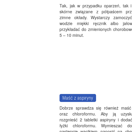
Tak, jak w przypadku oparzeń, tak 
skórne związane z półpaścem prz
zimne okłady. Wystarczy zamoczy
wodzie miękki ręcznik albo jał
przykładać do zmienionych chorobow
5 – 10 minut.
Maść z aspiryny
Dobrze sprawdza się również maść 
oraz chloroformu. Aby ją uzysk
rozgnieść 2 tabletki aspiryny i doda
łyżki chloroformu. Wymieszać do
następnie wacikiem nanosić na cho