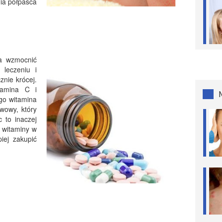
nia półpaśca
ba wzmocnić
leczeniu i
znie krócej.
tamina C i
go witamina
wowy, który
 to inaczej
 witaminy w
iej zakupić