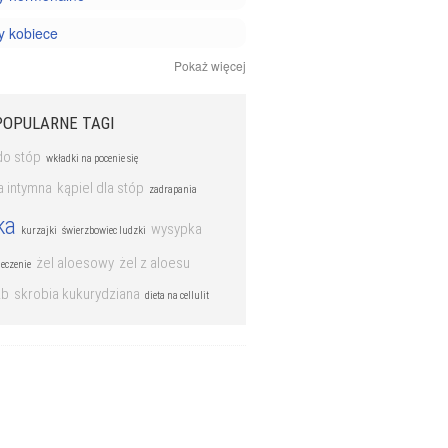
y kobiece
Pokaż więcej
y mężczyzn
y nowotworowe
POPULARNE TAGI
y oczu
do stóp
wkładki na pocenie się
y reumatyczne
a intymna
kąpiel dla stóp
zadrapania
ka
y układu kostnego
wysypka
kurzajki
świerzbowiec ludzki
 układu krążenia
żel aloesowy
żel z aloesu
eczenie
zb
skrobia kukurydziana
y układu moczowego
dieta na cellulit
y układu nerwowego
y układu oddechowego
y układu pokarmowego