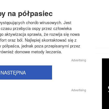
Chorob
Chorob
by na półpasiec
Chorob
 występujących chorób wirusowych. Jest
czasu przebycia ospy przez człowieka
Cukrzy
go aktywizacja sprawia, że rozwija się nowa
Inne ch
rt oraz ból. Najlepiej skontaktować się z
y półpaśca, jednak poza przepisanymi przez
Likwido
ć również domowe metody leczenia.
Operacj
Advertising
Przezię
NASTĘPNA
Zaburze
Advertising