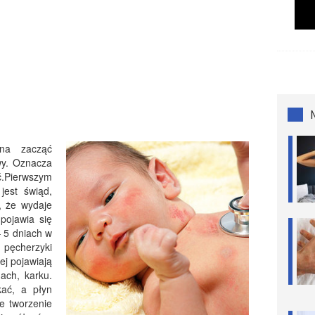
żna zacząć
wy. Oznacza
ć.Pierwszym
jest świąd,
, że wydaje
pojawia się
– 5 dniach w
pęcherzyki
j pojawiają
ach, karku.
kać, a płyn
e tworzenie