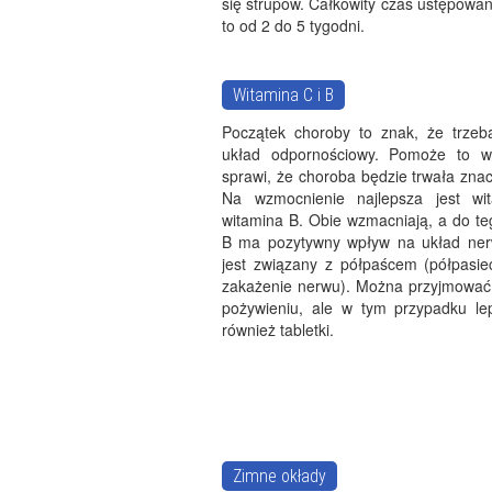
się strupów. Całkowity czas ustępowa
to od 2 do 5 tygodni.
Witamina C i B
Początek choroby to znak, że trze
układ odpornościowy. Pomoże to w 
sprawi, że choroba będzie trwała znac
Na wzmocnienie najlepsza jest wi
witamina B. Obie wzmacniają, a do te
B ma pozytywny wpływ na układ ner
jest związany z półpaścem (półpasiec
zakażenie nerwu). Można przyjmować
pożywieniu, ale w tym przypadku lep
również tabletki.
Zimne okłady