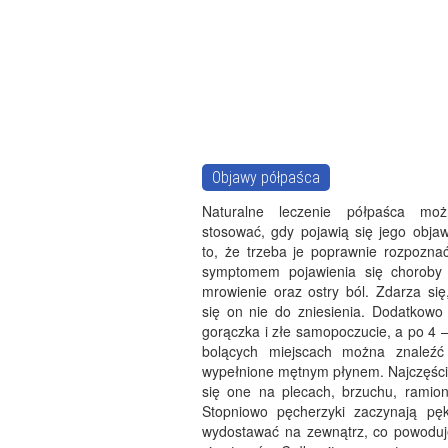
Objawy półpaśca
Naturalne leczenie półpaśca mo
stosować, gdy pojawią się jego obja
to, że trzeba je poprawnie rozpozna
symptomem pojawienia się choroby 
mrowienie oraz ostry ból. Zdarza się
się on nie do zniesienia. Dodatkowo 
gorączka i złe samopoczucie, a po 4 
bolących miejscach można znaleźć 
wypełnione mętnym płynem. Najczęście
się one na plecach, brzuchu, ramion
Stopniowo pęcherzyki zaczynają pę
wydostawać na zewnątrz, co powoduj