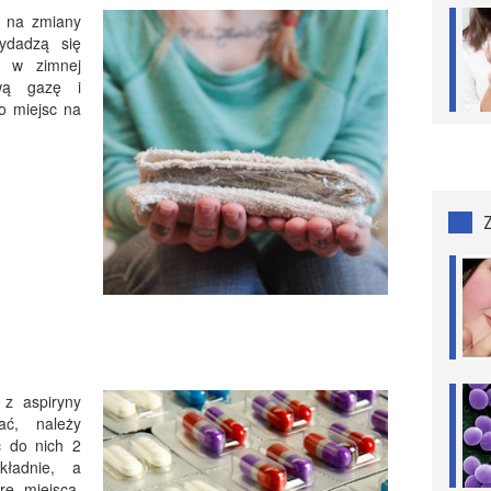
i na zmiany
ydadzą się
ć w zimnej
ową gazę i
o miejsc na
z aspiryny
ać, należy
ć do nich 2
kładnie, a
re miejsca.