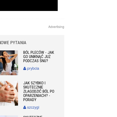
Advertising
NOWE PYTANIA
BÓL PLECÓW - JAK
GO UNIKNĄĆ JUŻ
PODCZAS SNU?
prybcia
JAK SZYBKO I
SKUTECZNIE
ZŁAGODZIĆ BÓL PO
OPARZENIACH? -
PORADY
szczygi