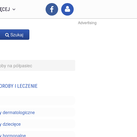
ĘCEJ
Advertising
Szukaj
oby na półpasiec
OROBY I LECZENIE
y dermatologiczne
 dziecięce
y hormonalne