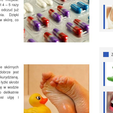
 4 – 5 razy
 odczuć już
a. Dzięki
 w skórę, co
le skórnych
dobrze jest
ukurydzianą.
yżki skrobi
ię w wodzie
 delikatnie
osi ulgę i