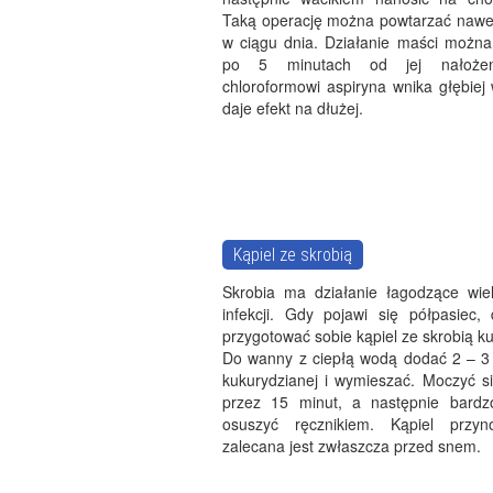
Taką operację można powtarzać nawet
w ciągu dnia. Działanie maści można
po 5 minutach od jej nałożeni
chloroformowi aspiryna wnika głębiej
daje efekt na dłużej.
Kąpiel ze skrobią
Skrobia ma działanie łagodzące wie
infekcji. Gdy pojawi się półpasiec, 
przygotować sobie kąpiel ze skrobią k
Do wanny z ciepłą wodą dodać 2 – 3 ł
kukurydzianej i wymieszać. Moczyć s
przez 15 minut, a następnie bardzo
osuszyć ręcznikiem. Kąpiel przyn
zalecana jest zwłaszcza przed snem.