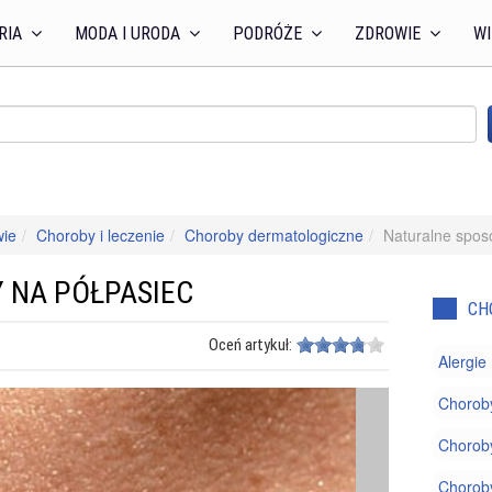
RIA
MODA I URODA
PODRÓŻE
ZDROWIE
WI
wie
Choroby i leczenie
Choroby dermatologiczne
Naturalne spos
 NA PÓŁPASIEC
CH
Oceń artykuł:
Alergie
Chorob
Choroby
Chorob