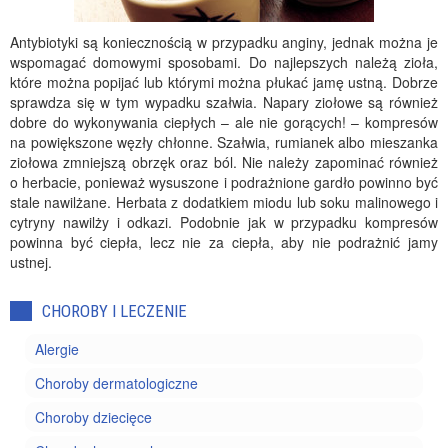
Antybiotyki są koniecznością w przypadku anginy, jednak można je
wspomagać domowymi sposobami. Do najlepszych należą zioła,
które można popijać lub którymi można płukać jamę ustną. Dobrze
sprawdza się w tym wypadku szałwia. Napary ziołowe są również
dobre do wykonywania ciepłych – ale nie gorących! – kompresów
na powiększone węzły chłonne. Szałwia, rumianek albo mieszanka
ziołowa zmniejszą obrzęk oraz ból. Nie należy zapominać również
o herbacie, ponieważ wysuszone i podrażnione gardło powinno być
stale nawilżane. Herbata z dodatkiem miodu lub soku malinowego i
cytryny nawilży i odkazi. Podobnie jak w przypadku kompresów
powinna być ciepła, lecz nie za ciepła, aby nie podrażnić jamy
ustnej.
CHOROBY I LECZENIE
Alergie
Choroby dermatologiczne
Choroby dziecięce