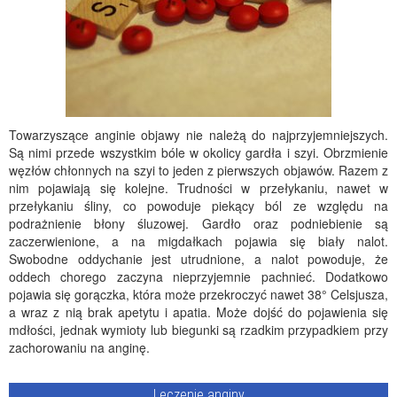
Towarzyszące anginie objawy nie należą do najprzyjemniejszych.
Są nimi przede wszystkim bóle w okolicy gardła i szyi. Obrzmienie
węzłów chłonnych na szyi to jeden z pierwszych objawów. Razem z
nim pojawiają się kolejne. Trudności w przełykaniu, nawet w
przełykaniu śliny, co powoduje piekący ból ze względu na
podrażnienie błony śluzowej. Gardło oraz podniebienie są
zaczerwienione, a na migdałkach pojawia się biały nalot.
Swobodne oddychanie jest utrudnione, a nalot powoduje, że
oddech chorego zaczyna nieprzyjemnie pachnieć. Dodatkowo
pojawia się gorączka, która może przekroczyć nawet 38° Celsjusza,
a wraz z nią brak apetytu i apatia. Może dojść do pojawienia się
mdłości, jednak wymioty lub biegunki są rzadkim przypadkiem przy
zachorowaniu na anginę.
Leczenie anginy