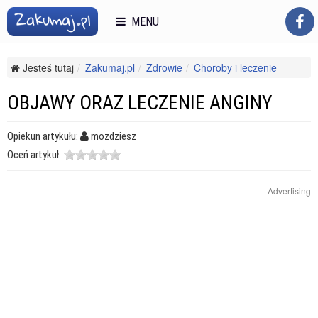
MENU
Jesteś tutaj
Zakumaj.pl
Zdrowie
Choroby i leczenie
Choroby układu oddechowego
Objawy oraz leczenie anginy
OBJAWY ORAZ LECZENIE ANGINY
Opiekun artykułu:
mozdziesz
Oceń artykuł:
Advertising