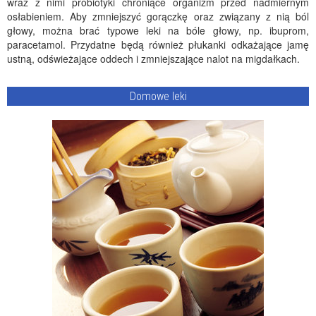
wraz z nimi probiotyki chroniące organizm przed nadmiernym
osłabieniem. Aby zmniejszyć gorączkę oraz związany z nią ból
głowy, można brać typowe leki na bóle głowy, np. ibuprom,
paracetamol. Przydatne będą również płukanki odkażające jamę
ustną, odświeżające oddech i zmniejszające nalot na migdałkach.
Domowe leki