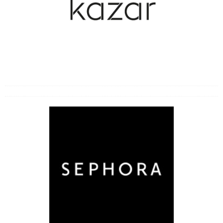
Choroby zakaźne
Cukrzyca
Inne choroby i bóle
Likwidowanie bólu i odporność
Operacje i zabiegi
Przeziębienia
Zaburzenia seksualne