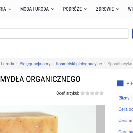
RIA
MODA I URODA
PODRÓŻE
ZDROWIE
WI
i uroda
Pielęgnacja cery
Kosmetyki pielęgnacyjne
Sposób wyko
 MYDŁA ORGANICZNEGO
PI
Oceń artykuł:
Blizny 
Cera do
Cera m
Cera s