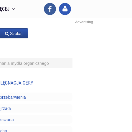
ĘCEJ
Advertising
Szukaj
nania mydła organicznego
ELĘGNACJA CERY
i przebarwienia
jrzała
ieszana
ucha