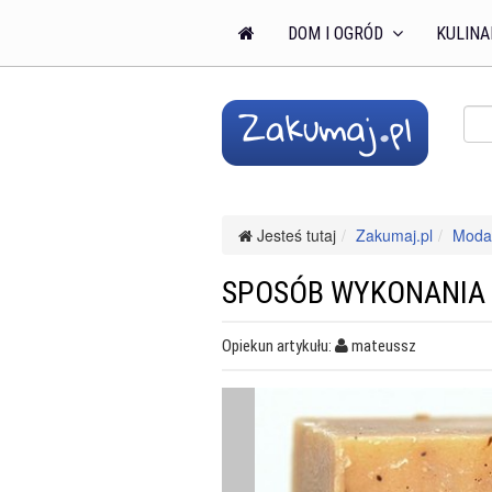
DOM I OGRÓD
KULINA
Jesteś tutaj
Zakumaj.pl
Moda 
SPOSÓB WYKONANIA
Opiekun artykułu:
mateussz