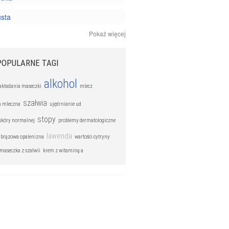
usta
Pokaż więcej
ażliwa
ki pielęgnacyjne
POPULARNE TAGI
alkohol
akładania maseczki
mlecz
szałwia
a mleczna
ujędrnianie ud
stopy
 skóry normalnej
problemy dermatologiczne
lawenda
brązowa opalenizna
wartości cytryny
aseczka z szałwii
krem z witaminą a