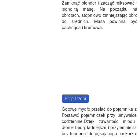
Zamknąć blender i zacząć miksować s
jednolitą masę. Na początku n
obrotach, stopniowo zmniejszając obr
do średnich. Masa powinna być 
pachnąca i kremowa.
Etap trzeci
Gotowe mydło przelać do pojemnika z
Postawić pojemniczek przy umywalce
codziennie.Dzięki zawartości miodu
dłonie będą ładniejsze i przyjemniejs
bez tendencji do pękającego naskórka