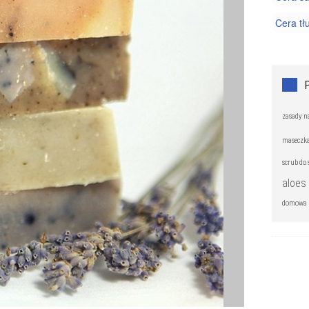
Cera tł
Cera wr
Kosmety
Trądzik
zasady n
maseczk
scrub do
aloes
domowa m