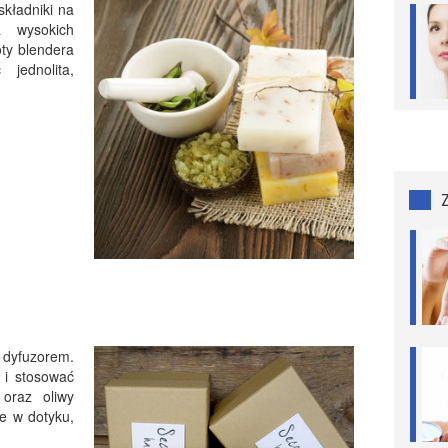
kładniki na
a wysokich
oty blendera
jednolita,
 dyfuzorem.
 i stosować
 oraz oliwy
ze w dotyku,
.