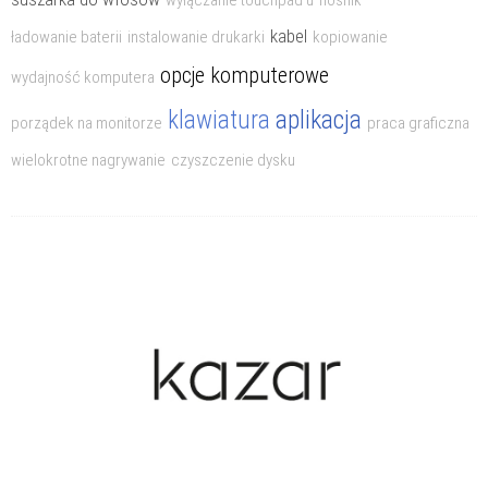
wyłączanie touchpad'u
nośnik
kabel
ładowanie baterii
instalowanie drukarki
kopiowanie
opcje komputerowe
wydajność komputera
aplikacja
klawiatura
porządek na monitorze
praca graficzna
wielokrotne nagrywanie
czyszczenie dysku