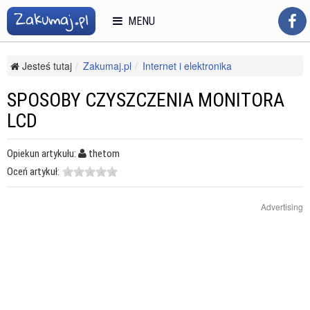
MENU
Jesteś tutaj
Zakumaj.pl
Internet i elektronika
Komputery i tablety
Sprzęt komputerowy
Sposoby czyszczenia monitora LCD
SPOSOBY CZYSZCZENIA MONITORA
LCD
Opiekun artykułu:
thetom
Oceń artykuł:
Advertising