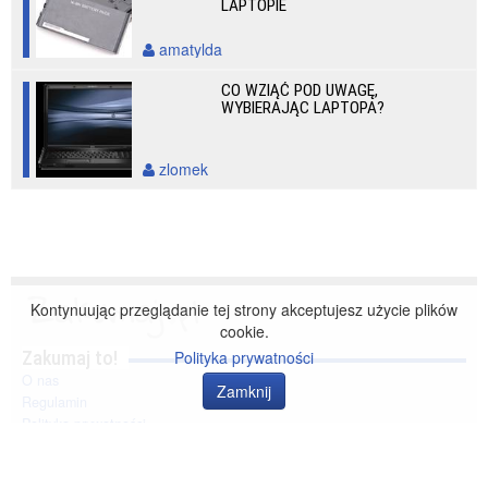
LAPTOPIE
amatylda
CO WZIĄĆ POD UWAGĘ,
WYBIERAJĄC LAPTOPA?
zlomek
Kontynuując przeglądanie tej strony akceptujesz użycie plików
cookie.
Zakumaj to!
Polityka prywatności
O nas
Zamknij
Regulamin
Polityka prywatności
Kontakt
Społeczność