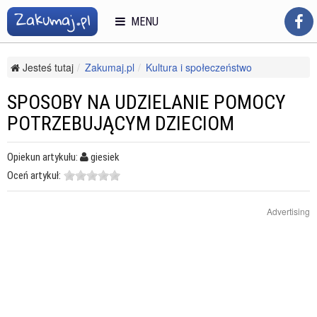
MENU
Jesteś tutaj
Zakumaj.pl
Kultura i społeczeństwo
Sprawy społeczne
Organizacje pozarządowe i charytatywne
Sposoby na udzielanie pomocy potrzebującym dzieciom
SPOSOBY NA UDZIELANIE POMOCY
POTRZEBUJĄCYM DZIECIOM
Opiekun artykułu:
giesiek
Oceń artykuł:
Advertising