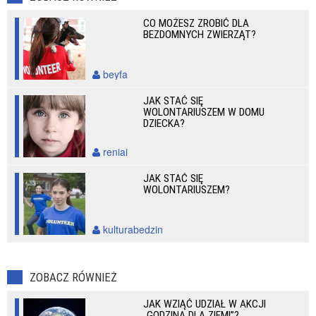
CO MOŻESZ ZROBIĆ DLA
BEZDOMNYCH ZWIERZĄT?
beyfa
JAK STAĆ SIĘ
WOLONTARIUSZEM W DOMU
DZIECKA?
reniai
JAK STAĆ SIĘ
WOLONTARIUSZEM?
kulturabedzin
ZOBACZ RÓWNIEŻ
JAK WZIĄĆ UDZIAŁ W AKCJI
„GODZINA DLA ZIEMI”?