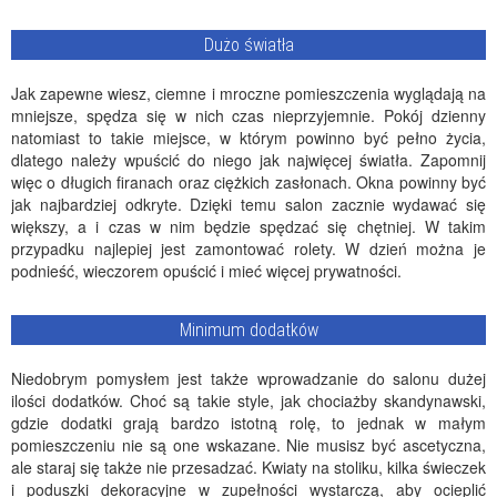
Dużo światła
Jak zapewne wiesz, ciemne i mroczne pomieszczenia wyglądają na
mniejsze, spędza się w nich czas nieprzyjemnie. Pokój dzienny
natomiast to takie miejsce, w którym powinno być pełno życia,
dlatego należy wpuścić do niego jak najwięcej światła. Zapomnij
więc o długich firanach oraz ciężkich zasłonach. Okna powinny być
jak najbardziej odkryte. Dzięki temu salon zacznie wydawać się
większy, a i czas w nim będzie spędzać się chętniej. W takim
przypadku najlepiej jest zamontować rolety. W dzień można je
podnieść, wieczorem opuścić i mieć więcej prywatności.
Minimum dodatków
Niedobrym pomysłem jest także wprowadzanie do salonu dużej
ilości dodatków. Choć są takie style, jak chociażby skandynawski,
gdzie dodatki grają bardzo istotną rolę, to jednak w małym
pomieszczeniu nie są one wskazane. Nie musisz być ascetyczna,
ale staraj się także nie przesadzać. Kwiaty na stoliku, kilka świeczek
i poduszki dekoracyjne w zupełności wystarczą, aby ocieplić