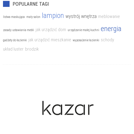
POPULARNE TAGI
lampion
wystrój wnętrza
meblowanie
listwa maskująca
mały salon
energia
jak urządzić dom
zasady ustawiania mebli
urządzanie małej kuchni
jak urządzić mieszkanie
schody
gadżety do łazienki
wyposażenie łazienki
układ luster
brodzik