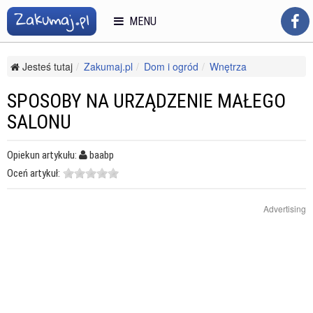
MENU
Jesteś tutaj
Zakumaj.pl
Dom i ogród
Wnętrza
Aranżacja wnętrz
Sposoby na urządzenie małego salonu
SPOSOBY NA URZĄDZENIE MAŁEGO
SALONU
Opiekun artykułu:
baabp
Oceń artykuł:
Advertising