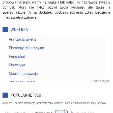
próbowania zupy, wojny na mąkę i tak dalej. To naprawdę świetny
pomysł, który nie tylko ożywi twoją kuchnię, ale także ją
spersonalizuje. A na dodatek, podczas robienia zdjęć będziecie
mieć świetną zabawę.
WNĘTRZA
Aranżacja wnętrz
Elementy dekoracyjne
Feng shui
Florystyka
Meble i renowacja
Pokaż więcej
Stylizacje wnętrz
POPULARNE TAGI
cechy stylu minimalistycznego
aranżacja pokoju dziecka
jak tanio urządzić mieszkanie
art déco
moda
dekorowanie wnętrz
stylizacja wnętrz
aranżacja jadalni