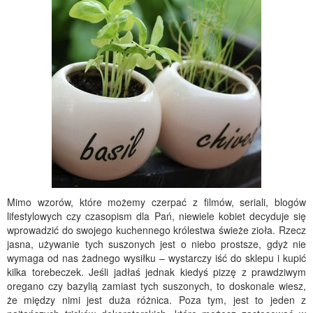
Mimo wzorów, które możemy czerpać z filmów, seriali, blogów
lifestylowych czy czasopism dla Pań, niewiele kobiet decyduje się
wprowadzić do swojego kuchennego królestwa świeże zioła. Rzecz
jasna, używanie tych suszonych jest o niebo prostsze, gdyż nie
wymaga od nas żadnego wysiłku – wystarczy iść do sklepu i kupić
kilka torebeczek. Jeśli jadłaś jednak kiedyś pizzę z prawdziwym
oregano czy bazylią zamiast tych suszonych, to doskonale wiesz,
że między nimi jest duża różnica. Poza tym, jest to jeden z