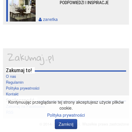
PODPOWIEDZI I INSPIRACJE
zanetka
Zakumaj to!
O nas
Regulamin
Polityka prywatności
Kontakt
Społeczność
Kontynuując przeglądanie tej strony akceptujesz użycie plików
Zakumaj na Facebooku
cookie.
RSS
Polityka prywatności
Zamknij
© 2014-2020 zakumaj.pl. Wszelkie prawa zastrzeżone