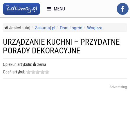
MENU
Jesteś tutaj
Zakumaj.pl
Dom i ogród
Wnętrza
Stylizacje wnętrz
Urządzanie kuchni – przydatne porady dekoracyjne
URZĄDZANIE KUCHNI – PRZYDATNE
PORADY DEKORACYJNE
Opiekun artykułu:
zenia
Oceń artykuł:
Advertising