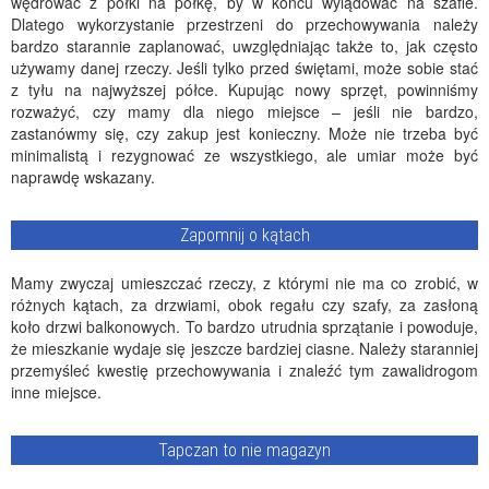
wędrować z półki na półkę, by w końcu wylądować na szafie.
Dlatego wykorzystanie przestrzeni do przechowywania należy
bardzo starannie zaplanować, uwzględniając także to, jak często
używamy danej rzeczy. Jeśli tylko przed świętami, może sobie stać
z tyłu na najwyższej półce. Kupując nowy sprzęt, powinniśmy
rozważyć, czy mamy dla niego miejsce – jeśli nie bardzo,
zastanówmy się, czy zakup jest konieczny. Może nie trzeba być
minimalistą i rezygnować ze wszystkiego, ale umiar może być
naprawdę wskazany.
Zapomnij o kątach
Mamy zwyczaj umieszczać rzeczy, z którymi nie ma co zrobić, w
różnych kątach, za drzwiami, obok regału czy szafy, za zasłoną
koło drzwi balkonowych. To bardzo utrudnia sprzątanie i powoduje,
że mieszkanie wydaje się jeszcze bardziej ciasne. Należy staranniej
przemyśleć kwestię przechowywania i znaleźć tym zawalidrogom
inne miejsce.
Tapczan to nie magazyn