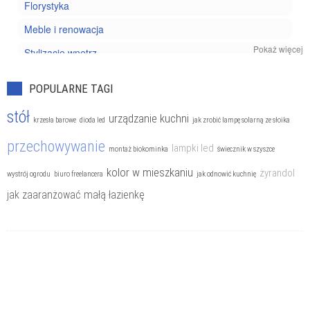
Florystyka
Meble i renowacja
Pokaż więcej
Stylizacje wnętrz
POPULARNE TAGI
stół
urządzanie kuchni
krzesła barowe
dioda led
jak zrobić lampę solarną ze słoika
przechowywanie
lampki led
montaż biokominka
świecznik w szyszce
kolor w mieszkaniu
żyrandol
wystrój ogrodu
biuro freelancera
jak odnowić kuchnię
jak zaaranżować małą łazienkę