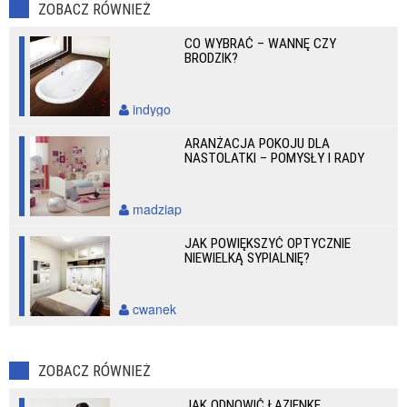
ZOBACZ RÓWNIEŻ
CO WYBRAĆ – WANNĘ CZY
BRODZIK?
indygo
ARANŻACJA POKOJU DLA
NASTOLATKI – POMYSŁY I RADY
madziap
JAK POWIĘKSZYĆ OPTYCZNIE
NIEWIELKĄ SYPIALNIĘ?
cwanek
ZOBACZ RÓWNIEŻ
JAK ODNOWIĆ ŁAZIENKĘ