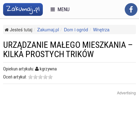
MENU
Jesteś tutaj
Zakumaj.pl
Dom i ogród
Wnętrza
Aranżacja wnętrz
Urządzanie małego mieszkania – kilka prostych trików
URZĄDZANIE MAŁEGO MIESZKANIA –
KILKA PROSTYCH TRIKÓW
Opiekun artykułu:
kgrzywna
Oceń artykuł:
Advertising