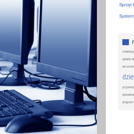
Sprzęt
System
instalac
sposób z
wirus k
dzi
przywrac
sprawdza
program 