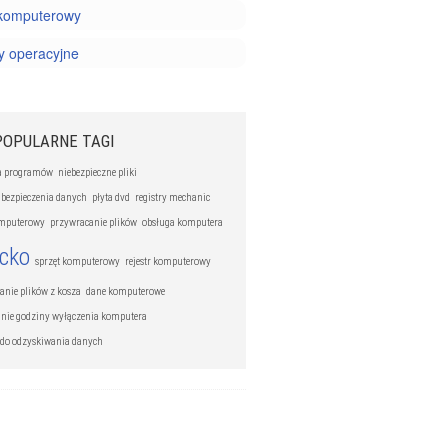
 komputerowy
y operacyjne
POPULARNE TAGI
ja programów
niebezpieczne pliki
abezpieczenia danych
płyta dvd
registry mechanic
omputerowy
przywracanie plików
obsługa komputera
ecko
sprzęt komputerowy
rejestr komputerowy
anie plików z kosza
dane komputerowe
nie godziny wyłączenia komputera
do odzyskiwania danych