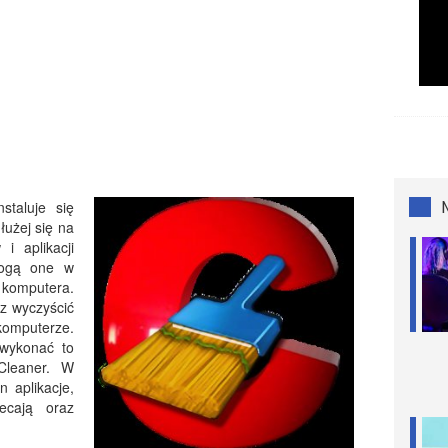
staluje się
łużej się na
i aplikacji
Mogą one w
komputera.
az wyczyścić
komputerze.
wykonać to
Cleaner. W
 aplikacje,
ecają oraz