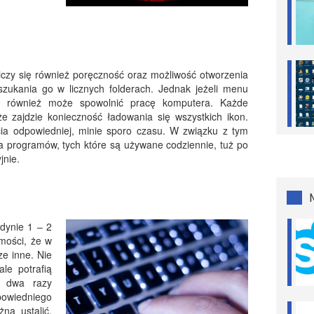
czy się również poręczność oraz możliwość otworzenia
zukania go w licznych folderach. Jednak jeżeli menu
w, również może spowolnić pracę komputera. Każde
e zajdzie konieczność ładowania się wszystkich ikon.
cia odpowiedniej, minie sporo czasu. W związku z tym
ka programów, tych które są używane codziennie, tuż po
jnie.
dynie 1 – 2
mości, że w
ze inne. Nie
ale potrafią
ł dwa razy
dpowiedniego
na ustalić,