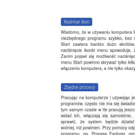
Nadmiar ikon
Wiadomo, że w używaniu komputera li
niezbędnego programu szybko, bez s
Start zawiera bardzo dużo skrótó
naciśnięcie ikonki menu spowoduje, ż
Zanim pojawi się możliwość naciśnię
menu Start powinno skrywać tylko kil
włączeniu komputera, a nie tylko okazy
Zbędne procesy
Pracując na komputerze i używając je
programów, często nie ma się świado
tym samym czasie w tle pracują jeszc
widać ich, włączają się samoistnie, 
sprawić, że system będzie działa
wolniej, niż powinien. Przy pomocy o
programu, np. Process Explorer, moż