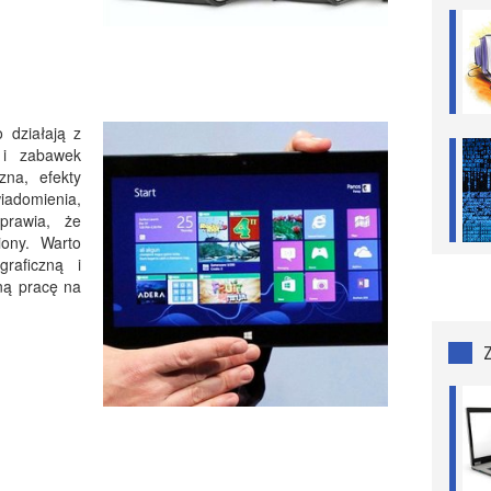
 działają z
 i zabawek
zna, efekty
adomienia,
prawia, że
iony. Warto
raficzną i
ną pracę na