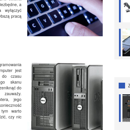
 niezbędne, a
a wyłączyć
zybszą pracą
amowania
mputer jest
u do czasu
ego skanu
zeniknąć do
 zauważy.
tera, jego
nieczność
 tym warto
zić, czy nic