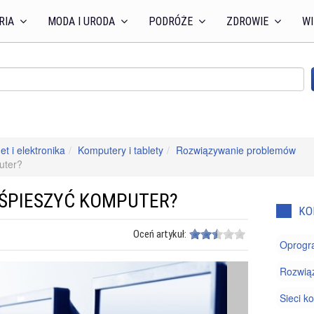
RIA
MODA I URODA
PODRÓŻE
ZDROWIE
WI
et i elektronika
Komputery i tablety
Rozwiązywanie problemów
uter?
YŚPIESZYĆ KOMPUTER?
KO
Oceń artykuł:
Oprogr
Rozwią
Sieci 