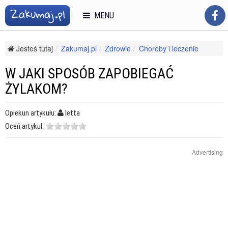
MENU
Jesteś tutaj
Zakumaj.pl
Zdrowie
Choroby i leczenie
Choroby układu krążenia
W jaki sposób zapobiegać żylakom?
W JAKI SPOSÓB ZAPOBIEGAĆ
ŻYLAKOM?
Opiekun artykułu:
letta
Oceń artykuł:
Advertising