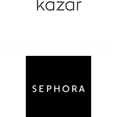
Choroby wieku podeszłego
Choroby zakaźne
Cukrzyca
Inne choroby i bóle
Likwidowanie bólu i odporność
Operacje i zabiegi
Przeziębienia
Zaburzenia seksualne