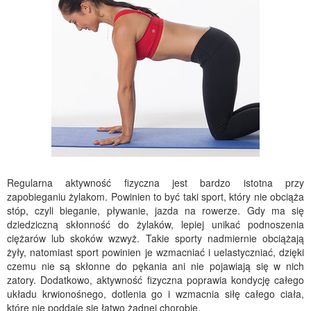
Regularna aktywność fizyczna jest bardzo istotna przy
zapobieganiu żylakom. Powinien to być taki sport, który nie obciąża
stóp, czyli bieganie, pływanie, jazda na rowerze. Gdy ma się
dziedziczną skłonność do żylaków, lepiej unikać podnoszenia
ciężarów lub skoków wzwyż. Takie sporty nadmiernie obciążają
żyły, natomiast sport powinien je wzmacniać i uelastyczniać, dzięki
czemu nie są skłonne do pękania ani nie pojawiają się w nich
zatory. Dodatkowo, aktywność fizyczna poprawia kondycję całego
układu krwionośnego, dotlenia go i wzmacnia siłę całego ciała,
które nie poddaje się łatwo żadnej chorobie.