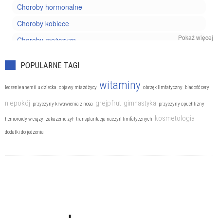
Choroby hormonalne
Choroby kobiece
Pokaż więcej
Choroby mężczyzn
Choroby nowotworowe
POPULARNE TAGI
Choroby oczu
witaminy
leczenie anemii u dziecka
objawy miażdżycy
obrzęk limfatyczny
bladość cery
Choroby reumatyczne
niepokój
grejpfrut
gimnastyka
przyczyny krwawienia z nosa
przyczyny opuchlizny
Choroby układu kostnego
kosmetologia
hemoroidy w ciąży
zakażenie żył
transplantacja naczyń limfatycznych
Choroby układu krążenia
dodatki do jedzenia
Choroby układu moczowego
Choroby układu nerwowego
Choroby układu oddechowego
Choroby układu pokarmowego
Choroby weneryczne