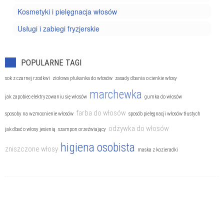
Kosmetyki i pielęgnacja włosów
Usługi i zabiegi fryzjerskie
POPULARNE TAGI
sok z czarnej rzodkwi
ziołowa płukanka do włosów
zasady dbania o cienkie włosy
marchewka
jak zapobiec elektryzowaniu się włosów
gumka do włosów
farba do włosów
sposoby na wzmocnienie włosów
sposób pielęgnacji włosów tłustych
odżywka do włosów
jak dbać o włosy jesienią
szampon orzeźwiający
higiena osobista
zniszczone włosy
maska z kozieradki