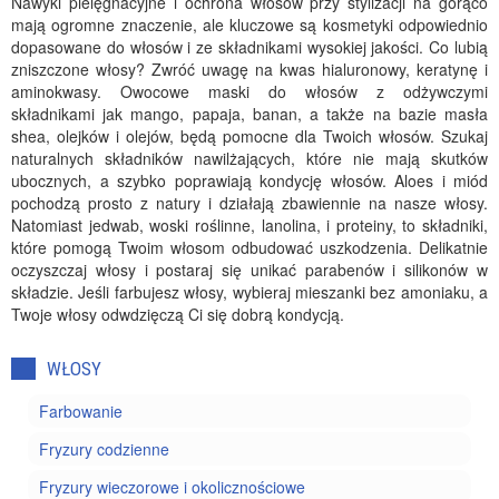
Nawyki pielęgnacyjne i ochrona włosów przy stylizacji na gorąco
mają ogromne znaczenie, ale kluczowe są kosmetyki odpowiednio
dopasowane do włosów i ze składnikami wysokiej jakości. Co lubią
zniszczone włosy? Zwróć uwagę na kwas hialuronowy, keratynę i
aminokwasy. Owocowe maski do włosów z odżywczymi
składnikami jak mango, papaja, banan, a także na bazie masła
shea, olejków i olejów, będą pomocne dla Twoich włosów. Szukaj
naturalnych składników nawilżających, które nie mają skutków
ubocznych, a szybko poprawiają kondycję włosów. Aloes i miód
pochodzą prosto z natury i działają zbawiennie na nasze włosy.
Natomiast jedwab, woski roślinne, lanolina, i proteiny, to składniki,
które pomogą Twoim włosom odbudować uszkodzenia. Delikatnie
oczyszczaj włosy i postaraj się unikać parabenów i silikonów w
składzie. Jeśli farbujesz włosy, wybieraj mieszanki bez amoniaku, a
Twoje włosy odwdzięczą Ci się dobrą kondycją.
WŁOSY
Farbowanie
Fryzury codzienne
Fryzury wieczorowe i okolicznościowe