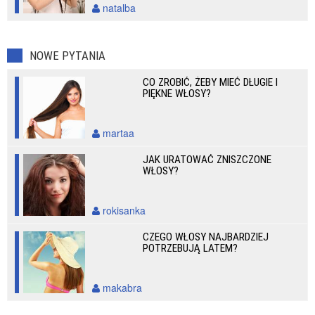
natalba
NOWE PYTANIA
CO ZROBIĆ, ŻEBY MIEĆ DŁUGIE I
PIĘKNE WŁOSY?
martaa
JAK URATOWAĆ ZNISZCZONE
WŁOSY?
rokisanka
CZEGO WŁOSY NAJBARDZIEJ
POTRZEBUJĄ LATEM?
makabra