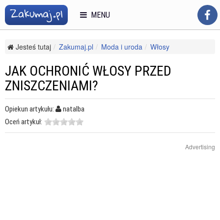
MENU
Jesteś tutaj
Zakumaj.pl
Moda i uroda
Włosy
Kosmetyki i pielęgnacja włosów
Jak ochronić włosy przed zniszczeniami?
JAK OCHRONIĆ WŁOSY PRZED
ZNISZCZENIAMI?
Opiekun artykułu:
natalba
Oceń artykuł:
Advertising