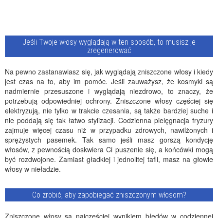
Jeśli Twoje włosy wyglądają w ten sposób, to musisz je
zregenerować
Na pewno zastanawiasz się, jak wyglądają zniszczone włosy i kiedy
jest czas na to, aby im pomóc. Jeśli zauważysz, że kosmyki są
nadmiernie przesuszone i wyglądają niezdrowo, to znaczy, że
potrzebują odpowiedniej ochrony. Zniszczone włosy częściej się
elektryzują, nie tylko w trakcie czesania, są także bardziej suche i
nie poddają się tak łatwo stylizacji. Codzienna pielęgnacja fryzury
zajmuje więcej czasu niż w przypadku zdrowych, nawilżonych i
sprężystych pasemek. Tak samo jeśli masz gorszą kondycję
włosów, z pewnością doskwiera Ci puszenie się, a końcówki mogą
być rozdwojone. Zamiast gładkiej i jednolitej tafli, masz na głowie
włosy w nieładzie.
Co zrobić, aby zapobiegać zniszczonym włosom?
Zniszczone włosy są najczęściej wynikiem błędów w codziennej