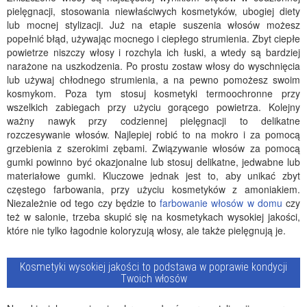
pielęgnacji, stosowania niewłaściwych kosmetyków, ubogiej diety
lub mocnej stylizacji. Już na etapie suszenia włosów możesz
popełnić błąd, używając mocnego i ciepłego strumienia. Zbyt ciepłe
powietrze niszczy włosy i rozchyla ich łuski, a wtedy są bardziej
narażone na uszkodzenia. Po prostu zostaw włosy do wyschnięcia
lub używaj chłodnego strumienia, a na pewno pomożesz swoim
kosmykom. Poza tym stosuj kosmetyki termoochronne przy
wszelkich zabiegach przy użyciu gorącego powietrza. Kolejny
ważny nawyk przy codziennej pielęgnacji to delikatne
rozczesywanie włosów. Najlepiej robić to na mokro i za pomocą
grzebienia z szerokimi zębami. Związywanie włosów za pomocą
gumki powinno być okazjonalne lub stosuj delikatne, jedwabne lub
materiałowe gumki. Kluczowe jednak jest to, aby unikać zbyt
częstego farbowania, przy użyciu kosmetyków z amoniakiem.
Niezależnie od tego czy będzie to
farbowanie włosów w domu
czy
też w salonie, trzeba skupić się na kosmetykach wysokiej jakości,
które nie tylko łagodnie koloryzują włosy, ale także pielęgnują je.
Kosmetyki wysokiej jakości to podstawa w poprawie kondycji
Twoich włosów