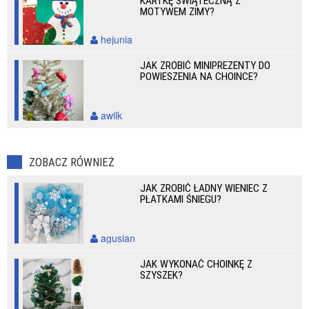
KARTKĘ ŚWIĄTECZNĄ Z
MOTYWEM ZIMY?
hejunia
JAK ZROBIĆ MINIPREZENTY DO
POWIESZENIA NA CHOINCE?
awilk
ZOBACZ RÓWNIEŻ
JAK ZROBIĆ ŁADNY WIENIEC Z
PŁATKAMI ŚNIEGU?
agusian
JAK WYKONAĆ CHOINKĘ Z
SZYSZEK?