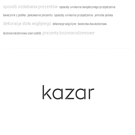
sposób ozdabiania prezentów
sposoby unikania świątecznego przejedzenia
świecznik z jabłka
pakowanie prezentu
sposoby unikania przejedzenia
jemioła polska
dekoracja stołu wigilijnego
dekoracje wigilijne
świeczka dwukolorowa
prezenty bożonarodzeniowe
bożonarodzeniowy szał ozdób