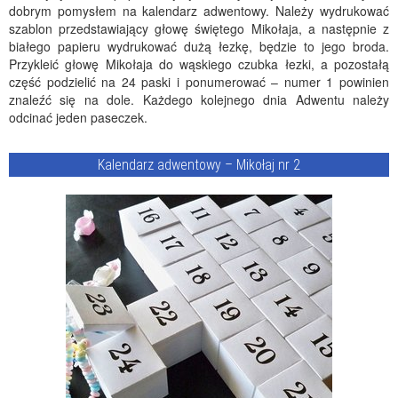
dobrym pomysłem na kalendarz adwentowy. Należy wydrukować
szablon przedstawiający głowę świętego Mikołaja, a następnie z
białego papieru wydrukować dużą łezkę, będzie to jego broda.
Przykleić głowę Mikołaja do wąskiego czubka łezki, a pozostałą
część podzielić na 24 paski i ponumerować – numer 1 powinien
znaleźć się na dole. Każdego kolejnego dnia Adwentu należy
odcinać jeden paseczek.
Kalendarz adwentowy – Mikołaj nr 2