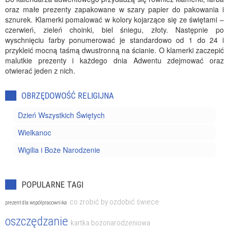
oraz małe prezenty zapakowane w szary papier do pakowania i
sznurek. Klamerki pomalować w kolory kojarzące się ze świętami –
czerwień, zieleń choinki, biel śniegu, złoty. Następnie po
wyschnięciu farby ponumerować je standardowo od 1 do 24 i
przykleić mocną taśmą dwustronną na ścianie. O klamerki zaczepić
malutkie prezenty i każdego dnia Adwentu zdejmować oraz
otwierać jeden z nich.
OBRZĘDOWOŚĆ RELIGIJNA
Dzień Wszystkich Świętych
Wielkanoc
Wigilia i Boże Narodzenie
POPULARNE TAGI
co zrobić by ozdobić świece
prezent dla współpracownika
oszczędzanie
kartka bożonarodzeniowa