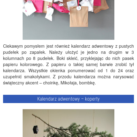
Ciekawym pomysłem jest również kalendarz adwentowy z pustych
pudełek po zapałek. Należy ułożyć je jedno na drugim w 3
kolumnach po 8 pudełek. Boki skleić, przyklejając do nich pasek
papieru kolorowego. Z papieru o takiej samej barwie zrobić tył
kalendarza. Wszystkie okienka ponumerować od 1 do 24 oraz
uzupełnić smakołykami. Z przodu kalendarza można narysować
świąteczny akcent – choinkę, Mikołaja, bombkę.
Kalendarz adwentowy – koperty