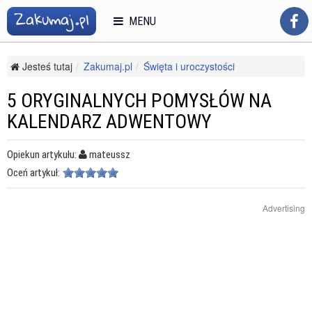
MENU
Jesteś tutaj
Zakumaj.pl
Święta i uroczystości
Obrzędowość religijna
Wigilia i Boże Narodzenie
5 oryginalnych pomysłów na kalendarz adwentowy
5 ORYGINALNYCH POMYSŁÓW NA
KALENDARZ ADWENTOWY
Opiekun artykułu:
mateussz
Oceń artykuł:
Advertising