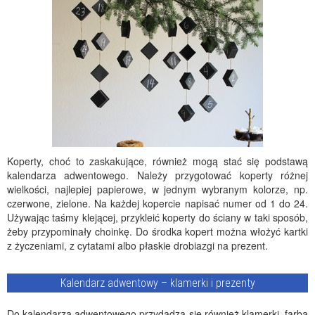
Koperty, choć to zaskakujące, również mogą stać się podstawą
kalendarza adwentowego. Należy przygotować koperty różnej
wielkości, najlepiej papierowe, w jednym wybranym kolorze, np.
czerwone, zielone. Na każdej kopercie napisać numer od 1 do 24.
Używając taśmy klejącej, przykleić koperty do ściany w taki sposób,
żeby przypominały choinkę. Do środka kopert można włożyć kartki
z życzeniami, z cytatami albo płaskie drobiazgi na prezent.
Kalendarz adwentowy – klamerki i prezenty
Do kalendarza adwentowego przydadzą się również klamerki, farba