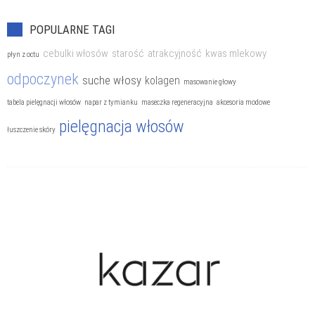
POPULARNE TAGI
cebulki włosów
starość
atrakcyjność
kwas mlekowy
płyn z octu
odpoczynek
suche włosy
kolagen
masowanie głowy
tabela pielęgnacji włosów
napar z tymianku
maseczka regeneracyjna
akcesoria modowe
pielęgnacja włosów
łuszczenie skóry