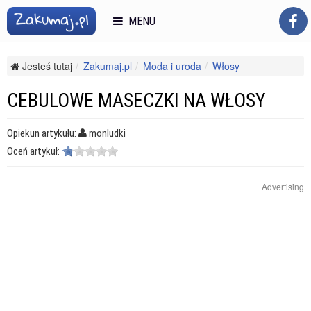
MENU
Jesteś tutaj
Zakumaj.pl
Moda i uroda
Włosy
Kosmetyki i pielęgnacja włosów
Cebulowe maseczki na włosy
CEBULOWE MASECZKI NA WŁOSY
Opiekun artykułu:
monludki
Oceń artykuł:
Advertising