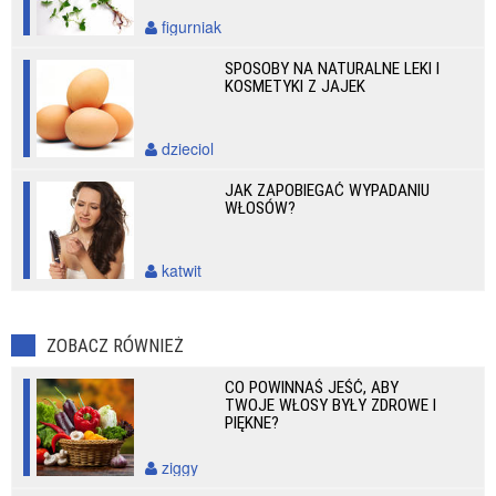
figurniak
SPOSOBY NA NATURALNE LEKI I
KOSMETYKI Z JAJEK
dzieciol
JAK ZAPOBIEGAĆ WYPADANIU
WŁOSÓW?
katwit
ZOBACZ RÓWNIEŻ
CO POWINNAŚ JEŚĆ, ABY
TWOJE WŁOSY BYŁY ZDROWE I
PIĘKNE?
ziggy