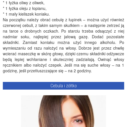
* 1 łyżka oliwy z oliwek,
* 1 łyżka oleju z łopianu,
* 1 mały kieliszek koniaku.
Na początku należy obrać cebulę z łupinek – można użyć również
czerwonej cebuli, z takim samym skutkiem – a następnie zetrzeć ją
na tarce o drobnych oczkach. Po starciu trzeba odsączyć z niej
nadmiar soku, najlepiej przez jałową gazę. Dodać pozostałe
składniki. Zamiast koniaku można użyć innego alkoholu. Po
wymieszaniu od razu nałożyć na włosy. Dobrze jest przez chwilę
wcierać maseczkę w skórę głowy, dzięki czemu składniki odżywcze
będą lepiej wchłaniane i skuteczniej zadziałają. Owinąć włosy
ręcznikiem albo nałożyć czepek. Jeśli ma się suche włosy – na 1
godzinę, jeśli przetłuszczające się – na 2 godziny.
Cebula i żółtko