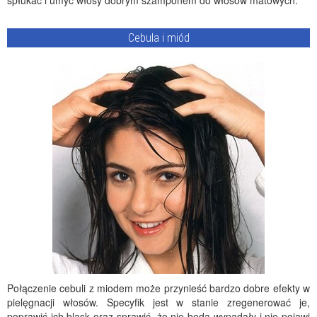
spłukać i umyć włosy dobrym szamponem do włosów matowych.
Cebula i miód
Połączenie cebuli z miodem może przynieść bardzo dobre efekty w
pielęgnacji włosów. Specyfik jest w stanie zregenerować je,
poprawić ich blask oraz sprawić, że nie będą wypadały i nie pojawi