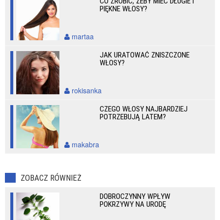
CO ZROBIĆ, ŻEBY MIEĆ DŁUGIE I
PIĘKNE WŁOSY?
martaa
JAK URATOWAĆ ZNISZCZONE
WŁOSY?
rokisanka
CZEGO WŁOSY NAJBARDZIEJ
POTRZEBUJĄ LATEM?
makabra
ZOBACZ RÓWNIEŻ
DOBROCZYNNY WPŁYW
POKRZYWY NA URODĘ