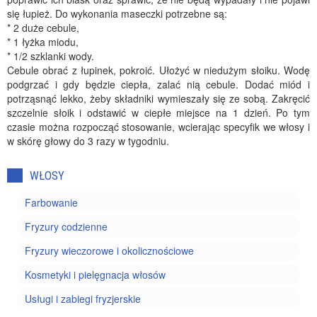
się łupież. Do wykonania maseczki potrzebne są:
* 2 duże cebule,
* 1 łyżka miodu,
* 1/2 szklanki wody.
Cebule obrać z łupinek, pokroić. Ułożyć w niedużym słoiku. Wodę
podgrzać i gdy będzie ciepła, zalać nią cebule. Dodać miód i
potrząsnąć lekko, żeby składniki wymieszały się ze sobą. Zakręcić
szczelnie słoik i odstawić w ciepłe miejsce na 1 dzień. Po tym
czasie można rozpocząć stosowanie, wcierając specyfik we włosy i
w skórę głowy do 3 razy w tygodniu.
WŁOSY
Farbowanie
Fryzury codzienne
Fryzury wieczorowe i okolicznościowe
Kosmetyki i pielęgnacja włosów
Usługi i zabiegi fryzjerskie