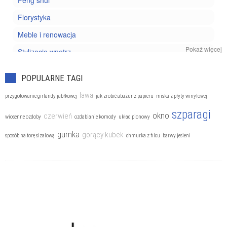
Feng shui
Florystyka
Meble i renowacja
Pokaż więcej
Stylizacje wnętrz
POPULARNE TAGI
lawa
przygotowanie girlandy jabłkowej
jak zrobić abażur z papieru
miska z płyty winylowej
szparagi
okno
czerwień
wiosenne ozdoby
ozdabianie komody
układ pionowy
gumka
gorący kubek
sposób na torę sizalową
chmurka z filcu
barwy jesieni