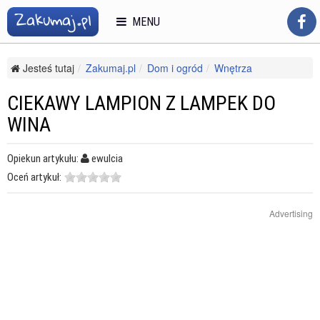
MENU
Jesteś tutaj
Zakumaj.pl
Dom i ogród
Wnętrza
Elementy dekoracyjne
Ciekawy lampion z lampek do wina
CIEKAWY LAMPION Z LAMPEK DO
WINA
Opiekun artykułu:
ewulcia
Oceń artykuł:
Advertising