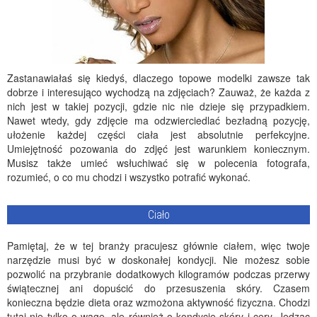
Zastanawiałaś się kiedyś, dlaczego topowe modelki zawsze tak
dobrze i interesująco wychodzą na zdjęciach? Zauważ, że każda z
nich jest w takiej pozycji, gdzie nic nie dzieje się przypadkiem.
Nawet wtedy, gdy zdjęcie ma odzwierciedlać bezładną pozycję,
ułożenie każdej części ciała jest absolutnie perfekcyjne.
Umiejętność pozowania do zdjęć jest warunkiem koniecznym.
Musisz także umieć wsłuchiwać się w polecenia fotografa,
rozumieć, o co mu chodzi i wszystko potrafić wykonać.
Ciało
Pamiętaj, że w tej branży pracujesz głównie ciałem, więc twoje
narzędzie musi być w doskonałej kondycji. Nie możesz sobie
pozwolić na przybranie dodatkowych kilogramów podczas przerwy
świątecznej ani dopuścić do przesuszenia skóry. Czasem
konieczna będzie dieta oraz wzmożona aktywność fizyczna. Chodzi
tutaj nie tylko o wagę, ale również o kondycję skóry i cery. Jedząc