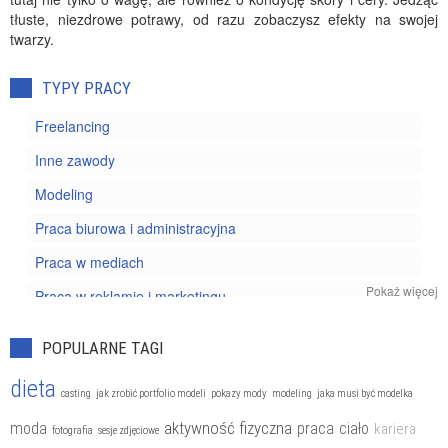
tłuste, niezdrowe potrawy, od razu zobaczysz efekty na swojej
twarzy.
TYPY PRACY
Freelancing
Inne zawody
Modeling
Praca biurowa i administracyjna
Praca w mediach
Pokaż więcej
Praca w reklamie i marketingu
Praca w sprzedaży I nowych technologiach
POPULARNE TAGI
Wolne zawody
dieta
casting
jak zrobić portfolio modeli
pokazy mody
modeling
jaka musi być modelka
aktywność fizyczna
moda
praca
ciało
kariera
fotografia
sesje zdjęciowe