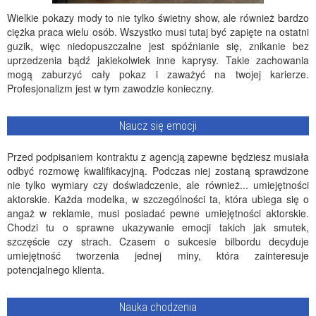
Wielkie pokazy mody to nie tylko świetny show, ale również bardzo
ciężka praca wielu osób. Wszystko musi tutaj być zapięte na ostatni
guzik, więc niedopuszczalne jest spóźnianie się, znikanie bez
uprzedzenia bądź jakiekolwiek inne kaprysy. Takie zachowania
mogą zaburzyć cały pokaz i zaważyć na twojej karierze.
Profesjonalizm jest w tym zawodzie konieczny.
Naucz się emocji
Przed podpisaniem kontraktu z agencją zapewne będziesz musiała
odbyć rozmowę kwalifikacyjną. Podczas niej zostaną sprawdzone
nie tylko wymiary czy doświadczenie, ale również... umiejętności
aktorskie. Każda modelka, w szczególności ta, która ubiega się o
angaż w reklamie, musi posiadać pewne umiejętności aktorskie.
Chodzi tu o sprawne ukazywanie emocji takich jak smutek,
szczęście czy strach. Czasem o sukcesie bilbordu decyduje
umiejętność tworzenia jednej miny, która zainteresuje
potencjalnego klienta.
Nauka chodzenia