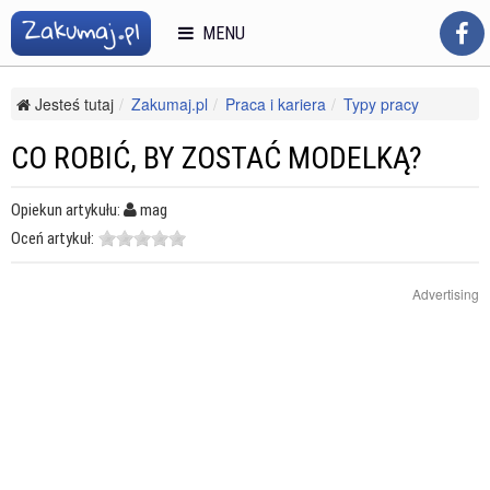
MENU
Jesteś tutaj
Zakumaj.pl
Praca i kariera
Typy pracy
Modeling
Co robić, by zostać modelką?
CO ROBIĆ, BY ZOSTAĆ MODELKĄ?
Opiekun artykułu:
mag
Oceń artykuł:
Advertising