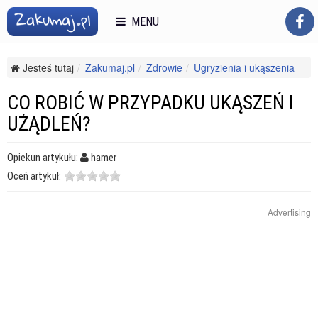
MENU
Jesteś tutaj
Zakumaj.pl
Zdrowie
Ugryzienia i ukąszenia
Inne ugryzienia i ukąszenia
Co robić w przypadku ukąszeń i użądleń?
CO ROBIĆ W PRZYPADKU UKĄSZEŃ I
UŻĄDLEŃ?
Opiekun artykułu:
hamer
Oceń artykuł:
Advertising