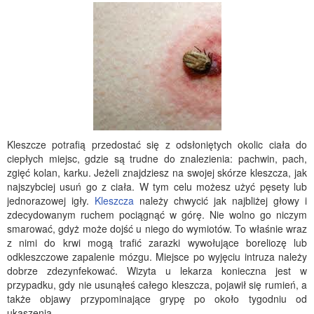
Kleszcze potrafią przedostać się z odsłoniętych okolic ciała do
ciepłych miejsc, gdzie są trudne do znalezienia: pachwin, pach,
zgięć kolan, karku. Jeżeli znajdziesz na swojej skórze kleszcza, jak
najszybciej usuń go z ciała. W tym celu możesz użyć pęsety lub
jednorazowej igły.
Kleszcza
należy chwycić jak najbliżej głowy i
zdecydowanym ruchem pociągnąć w górę. Nie wolno go niczym
smarować, gdyż może dojść u niego do wymiotów. To właśnie wraz
z nimi do krwi mogą trafić zarazki wywołujące boreliozę lub
odkleszczowe zapalenie mózgu. Miejsce po wyjęciu intruza należy
dobrze zdezynfekować. Wizyta u lekarza konieczna jest w
przypadku, gdy nie usunąłeś całego kleszcza, pojawił się rumień, a
także objawy przypominające grypę po około tygodniu od
ukąszenia.