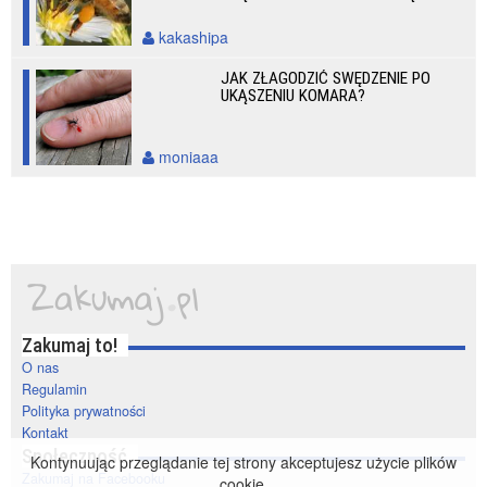
kakashipa
JAK ZŁAGODZIĆ SWĘDZENIE PO
UKĄSZENIU KOMARA?
moniaaa
Zakumaj to!
O nas
Regulamin
Polityka prywatności
Kontakt
Społeczność
Kontynuując przeglądanie tej strony akceptujesz użycie plików
Zakumaj na Facebooku
cookie.