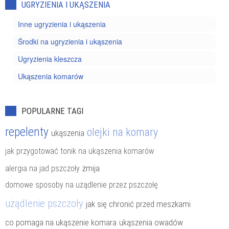
UGRYZIENIA I UKĄSZENIA
Inne ugryzienia i ukąszenia
Środki na ugryzienia i ukąszenia
Ugryzienia kleszcza
Ukąszenia komarów
POPULARNE TAGI
repelenty
olejki na komary
ukąszenia
jak przygotować tonik na ukąszenia komarów
żmija
alergia na jad pszczoły
domowe sposoby na użądlenie przez pszczołę
użądlenie pszczoły
jak się chronić przed meszkami
co pomaga na ukąszenie komara
ukąszenia owadów