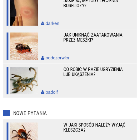
JAKIE SĄ METODY LECZENIA
BORELIOZY?
darken
JAK UNIKNĄĆ ZAATAKOWANIA
PRZEZ MESZKI?
podczerwien
CO ROBIĆ W RAZIE UGRYZIENIA
LUB UKĄSZENIA?
badolf
NOWE PYTANIA
W JAKI SPOSÓB NALEŻY WYJĄĆ
KLESZCZA?