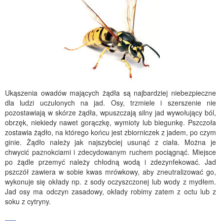
Ukąszenia owadów mających żądła są najbardziej niebezpieczne
dla ludzi uczulonych na jad. Osy, trzmiele i szerszenie nie
pozostawiają w skórze żądła, wpuszczają silny jad wywołujący ból,
obrzęk, niekiedy nawet gorączkę, wymioty lub biegunkę. Pszczoła
zostawia żądło, na którego końcu jest zbiorniczek z jadem, po czym
ginie. Żądło należy jak najszybciej usunąć z ciała. Można je
chwycić paznokciami i zdecydowanym ruchem pociągnąć. Miejsce
po żądle przemyć należy chłodną wodą i zdezynfekować. Jad
pszczół zawiera w sobie kwas mrówkowy, aby zneutralizować go,
wykonuje się okłady np. z sody oczyszczonej lub wody z mydłem.
Jad osy ma odczyn zasadowy, okłady robimy zatem z octu lub z
soku z cytryny.