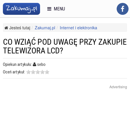
MENU
Jesteś tutaj
Zakumaj.pl
Internet i elektronika
Elektronika użytkowa
Telewizory
Co wziąć pod uwagę przy zakupie telewizora LCD?
CO WZIĄĆ POD UWAGĘ PRZY ZAKUPIE
TELEWIZORA LCD?
Opiekun artykułu:
sebo
Oceń artykuł:
Advertising