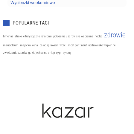
Wycieczki weekendowe
POPULARNE TAGI
zdrowie
limenas
atrakcje turystyczne katalonii
położenie uzdrowiska wapienne
nocleg
mauzoleum
majorka
cena
pałac sprawiedliwości
most pont neuf
uzdrowisko wapienne
zwiedzanie azorów
gdzie jechać na urlop
cypr
syreny