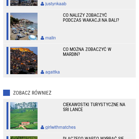
justynkaab
CO NALEŻY ZOBACZYĆ
PODCZAS WAKACJI NA BALI?
malin
CO MOŻNA ZOBACZYĆ W
MARDIN?
agattka
ZOBACZ RÓWNIEŻ
CIEKAWOSTKI TURYSTYCZNE NA
SRI LANCE
girlwithmatches
DLACZEGO WARTO WYBRAĆ SIĘ