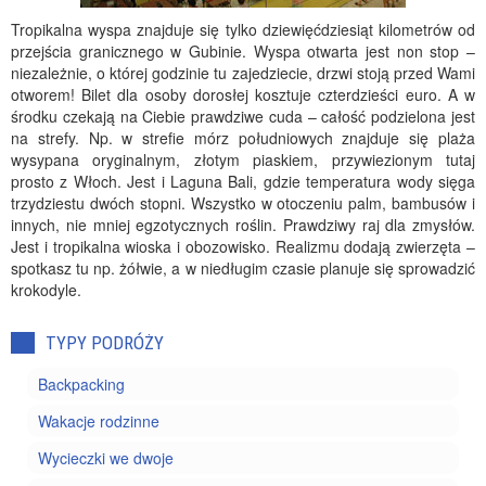
Tropikalna wyspa znajduje się tylko dziewięćdziesiąt kilometrów od
przejścia granicznego w Gubinie. Wyspa otwarta jest non stop –
niezależnie, o której godzinie tu zajedziecie, drzwi stoją przed Wami
otworem! Bilet dla osoby dorosłej kosztuje czterdzieści euro. A w
środku czekają na Ciebie prawdziwe cuda – całość podzielona jest
na strefy. Np. w strefie mórz południowych znajduje się plaża
wysypana oryginalnym, złotym piaskiem, przywiezionym tutaj
prosto z Włoch. Jest i Laguna Bali, gdzie temperatura wody sięga
trzydziestu dwóch stopni. Wszystko w otoczeniu palm, bambusów i
innych, nie mniej egzotycznych roślin. Prawdziwy raj dla zmysłów.
Jest i tropikalna wioska i obozowisko. Realizmu dodają zwierzęta –
spotkasz tu np. żółwie, a w niedługim czasie planuje się sprowadzić
krokodyle.
TYPY PODRÓŻY
Backpacking
Wakacje rodzinne
Wycieczki we dwoje