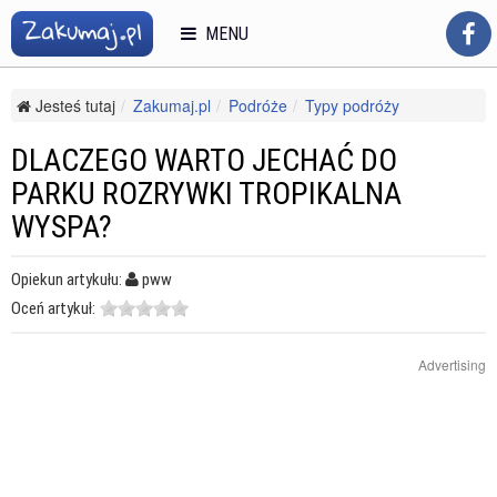
MENU
Jesteś tutaj
Zakumaj.pl
Podróże
Typy podróży
Wycieczki we dwoje
Dlaczego warto jechać do parku rozrywki Tropikalna Wyspa?
DLACZEGO WARTO JECHAĆ DO
PARKU ROZRYWKI TROPIKALNA
WYSPA?
Opiekun artykułu:
pww
Oceń artykuł:
Advertising