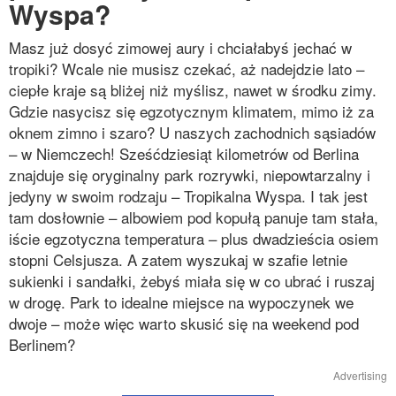
Wyspa?
Masz już dosyć zimowej aury i chciałabyś jechać w
tropiki? Wcale nie musisz czekać, aż nadejdzie lato –
ciepłe kraje są bliżej niż myślisz, nawet w środku zimy.
Gdzie nasycisz się egzotycznym klimatem, mimo iż za
oknem zimno i szaro? U naszych zachodnich sąsiadów
– w Niemczech! Sześćdziesiąt kilometrów od Berlina
znajduje się oryginalny park rozrywki, niepowtarzalny i
jedyny w swoim rodzaju – Tropikalna Wyspa. I tak jest
tam dosłownie – albowiem pod kopułą panuje tam stała,
iście egzotyczna temperatura – plus dwadzieścia osiem
stopni Celsjusza. A zatem wyszukaj w szafie letnie
sukienki i sandałki, żebyś miała się w co ubrać i ruszaj
w drogę. Park to idealne miejsce na wypoczynek we
dwoje – może więc warto skusić się na weekend pod
Berlinem?
Advertising