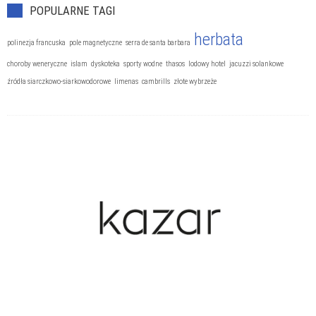
POPULARNE TAGI
herbata
polinezja francuska
pole magnetyczne
serra de santa barbara
choroby weneryczne
islam
dyskoteka
sporty wodne
thasos
lodowy hotel
jacuzzi solankowe
źródła siarczkowo-siarkowodorowe
limenas
cambrills
złote wybrzeże