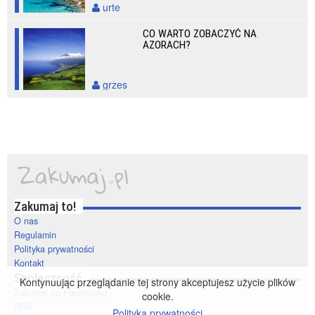
urte
CO WARTO ZOBACZYĆ NA
AZORACH?
grzes
Zakumaj to!
O nas
Regulamin
Polityka prywatności
Kontakt
Społeczność
Kontynuując przeglądanie tej strony akceptujesz użycie plików
Zakumaj na Facebooku
cookie.
RSS
Polityka prywatności