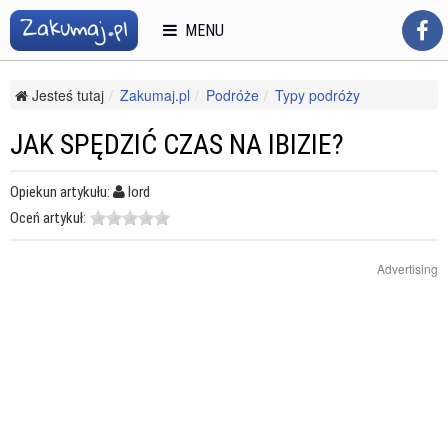
MENU
Jesteś tutaj
Zakumaj.pl
Podróże
Typy podróży
Wycieczki we dwoje
Jak spędzić czas na Ibizie?
JAK SPĘDZIĆ CZAS NA IBIZIE?
Opiekun artykułu:
lord
Oceń artykuł:
Advertising