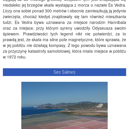
niedaleko jej brzegów skała wystająca z morza o nazwie Es Vedra.
Liczy ona sobie ponad 300 metrów i obecnie zamieszkują ją jedynie
zwierzęta, chociaż kiedyś znajdowały się tam również mieszkania
ludzi. Es Vedra bywa uznawana za miejsce narodzin Hannibala
oraz za miejsce, przy którym syreny uwodziły Odyseusza swoim
śpiewem. Prawdziwości tych legend nikt nie potwierdzi, za to
prawdą jest, że skała ma silne pole magnetyczne, które sprawia, że
w jej pobliżu nie działają kompasy. Z tego powodu bywa uznawana
za przyczynę katastrofy samolotowej, która miała miejsce w pobliżu
w 1972 roku.
Ses Salines