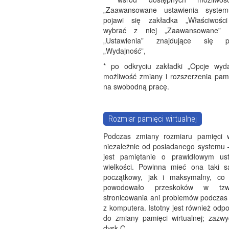
„Zaawansowane ustawienia syste
pojawi się zakładka „Właściwości
wybrać z niej „Zaawansowane” 
„Ustawienia” znajdujące się p
„Wydajność”,
* po odkryciu zakładki „Opcje wyd
możliwość zmiany i rozszerzenia pami
na swobodną pracę.
Rozmiar pamięci wirtualnej
Podczas zmiany rozmiaru pamięci w
niezależnie od posiadanego systemu 
jest pamiętanie o prawidłowym ust
wielkości. Powinna mieć ona taki 
początkowy, jak i maksymalny, co 
powodowało przeskoków w tzw
stronicowania ani problemów podczas 
z komputera. Istotny jest również odp
do zmiany pamięci wirtualnej; zazwyc
dysk C.