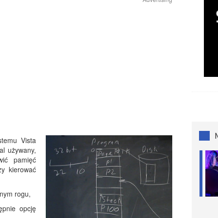
stemu Vista
al używany,
wić pamięć
zy kierować
lnym rogu,
ępnie opcję