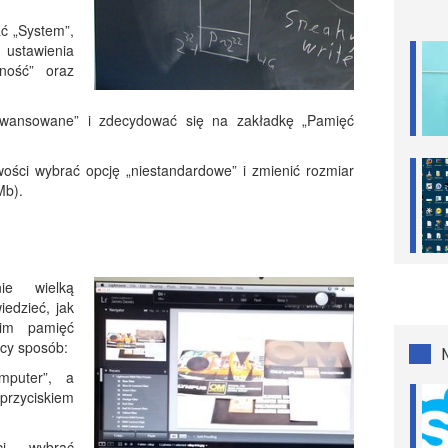
ać „System”,
ustawienia
ność” oraz
awansowane” i zdecydować się na zakładkę „Pamięć
iwości wybrać opcję „niestandardowe” i zmienić rozmiar
Mb).
ie wielką
iedzieć, jak
nim pamięć
ący sposób:
mputer”, a
przyciskiem
ci wybrać