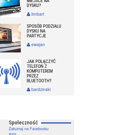
MIEJSCE NA
DYSKU?
limbart
SPOSÓB PODZIAŁU
DYSKU NA
PARTYCJE
ewajan
JAK POŁĄCZYĆ
TELEFON Z
KOMPUTEREM
PRZEZ
BLUETOOTH?
bardzinski
Społeczność
Zakumaj na Facebooku
RSS