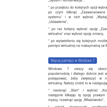
„System i konserwacja”,
* po przejściu do kolejnych opcji wybr
po czym kliknąć „Zaawansowane 
systemu” i w nich wybrać „Wydaj
„Ustawienia”,
* po raz kolejny wybrać opcję „Za
wirtualna” oraz wybrać opcję zmiany,
* po wyświetleniu się kolejnych możl
pamięci wirtualnej na maksymalną (w 
Więcej pamięci w Windows 7
Windows 7 cieszy się obecn
popularnością i dlatego dobrze jest w
postępować, żeby zwiększyć w 
wirtualną. Należy zrobić to w następuj
* nacisnąć „Start” i wybrać „Ko
następnie klikając tę opcję prawym 
myszy, rozwinąć opcję „Właściwości”,
* wśród dostępnych możliwoś