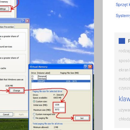
Sprzęt
System
rodzaj
sposó
ekran 
metody
czysz
klaw
używan
chłodz