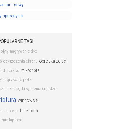
 komputerowy
y operacyjne
POPULARNE TAGI
 płyty
nagrywanie dvd
obróbka zdjęć
b czyszczenia ekranu
mikrofibra
lcd
gorąco
 nagrywania płyty
czenie napędu
łączenie urządzeń
iatura
windows 8
bluetooth
ie laptopa
enie laptopa