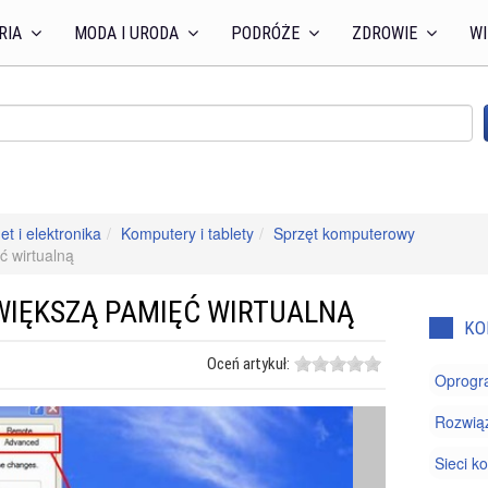
RIA
MODA I URODA
PODRÓŻE
ZDROWIE
WI
et i elektronika
Komputery i tablety
Sprzęt komputerowy
 wirtualną
WIĘKSZĄ PAMIĘĆ WIRTUALNĄ
KO
Oceń artykuł:
Oprogr
Rozwią
Sieci 