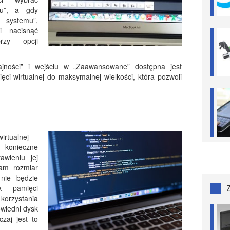
mu”, a gdy
 systemu”,
i nacisnąć
rzy opcji
ajności” i wejściu w „Zaawansowane” dostępna jest
ęci wirtualnej do maksymalnej wielkości, która pozwoli
irtualnej –
– konieczne
awieniu jej
sam rozmiar
nie będzie
. pamięci
korzystania
owiedni dysk
zaj jest to