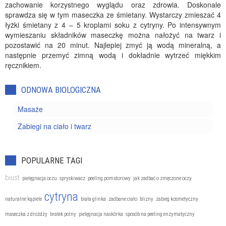
zachowanie korzystnego wyglądu oraz zdrowia. Doskonale
sprawdza się w tym maseczka ze śmietany. Wystarczy zmieszać 4
łyżki śmietany z 4 – 5 kroplami soku z cytryny. Po intensywnym
wymieszaniu składników maseczkę można nałożyć na twarz i
pozostawić na 20 minut. Najlepiej zmyć ją wodą mineralną, a
następnie przemyć zimną wodą i dokładnie wytrzeć miękkim
ręcznikiem.
ODNOWA BIOLOGICZNA
Masaże
Zabiegi na ciało i twarz
POPULARNE TAGI
biust
pielęgnacja oczu
spryskiwacz
peeling pomidorowy
jak zadbać o zmęczone oczy
cytryna
naturalne kąpiele
biała glinka
zadbane ciało
blizny
zabieg kosmetyczny
maseczka z drożdży
bratek polny
pielęgnacja naskórka
sposób na peeling enzymatyczny