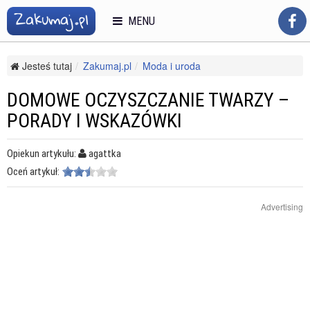
MENU
Jesteś tutaj
Zakumaj.pl
Moda i uroda
Odnowa biologiczna
Zabiegi na ciało i twarz
Domowe oczyszczanie twarzy – porady i wskazówki
DOMOWE OCZYSZCZANIE TWARZY –
PORADY I WSKAZÓWKI
Opiekun artykułu:
agattka
Oceń artykuł:
Advertising