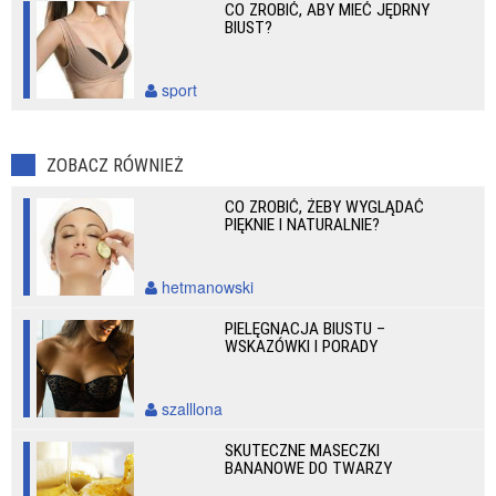
CO ZROBIĆ, ABY MIEĆ JĘDRNY
BIUST?
sport
ZOBACZ RÓWNIEŻ
CO ZROBIĆ, ŻEBY WYGLĄDAĆ
PIĘKNIE I NATURALNIE?
hetmanowski
PIELĘGNACJA BIUSTU –
WSKAZÓWKI I PORADY
szalllona
SKUTECZNE MASECZKI
BANANOWE DO TWARZY