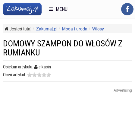
MENU
Jesteś tutaj
Zakumaj.pl
Moda i uroda
Włosy
Kosmetyki i pielęgnacja włosów
Domowy szampon do włosów z rumianku
DOMOWY SZAMPON DO WŁOSÓW Z
RUMIANKU
Opiekun artykułu:
elkasin
Oceń artykuł:
Advertising