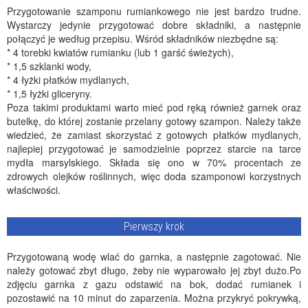
Przygotowanie szamponu rumiankowego nie jest bardzo trudne.
Wystarczy jedynie przygotować dobre składniki, a następnie
połączyć je według przepisu. Wśród składników niezbędne są:
* 4 torebki kwiatów rumianku (lub 1 garść świeżych),
* 1,5 szklanki wody,
* 4 łyżki płatków mydlanych,
* 1,5 łyżki gliceryny.
Poza takimi produktami warto mieć pod ręką również garnek oraz
butelkę, do której zostanie przelany gotowy szampon. Należy także
wiedzieć, że zamiast skorzystać z gotowych płatków mydlanych,
najlepiej przygotować je samodzielnie poprzez starcie na tarce
mydła marsylskiego. Składa się ono w 70% procentach ze
zdrowych olejków roślinnych, więc doda szamponowi korzystnych
właściwości.
Pierwszy krok
Przygotowaną wodę wlać do garnka, a następnie zagotować. Nie
należy gotować zbyt długo, żeby nie wyparowało jej zbyt dużo.Po
zdjęciu garnka z gazu odstawić na bok, dodać rumianek i
pozostawić na 10 minut do zaparzenia. Można przykryć pokrywką,