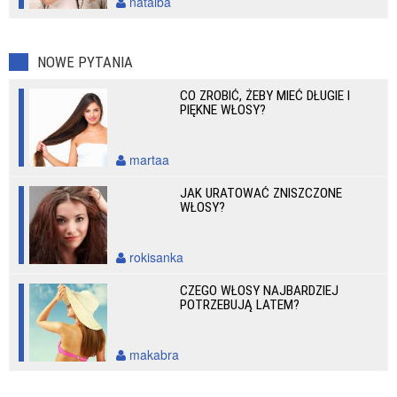
natalba
NOWE PYTANIA
CO ZROBIĆ, ŻEBY MIEĆ DŁUGIE I
PIĘKNE WŁOSY?
martaa
JAK URATOWAĆ ZNISZCZONE
WŁOSY?
rokisanka
CZEGO WŁOSY NAJBARDZIEJ
POTRZEBUJĄ LATEM?
makabra