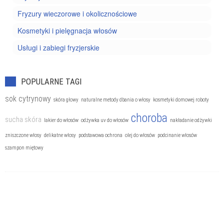
Fryzury wieczorowe i okolicznościowe
Kosmetyki i pielęgnacja włosów
Usługi i zabiegi fryzjerskie
POPULARNE TAGI
sok cytrynowy
skóra głowy
naturalne metody dbania o włosy
kosmetyki domowej roboty
choroba
sucha skóra
lakier do włosów
odżywka uv do włosów
nakładanie odżywki
zniszczone włosy
delikatne włosy
podstawowa ochrona
olej do włosów
podcinanie włosów
szampon miętowy