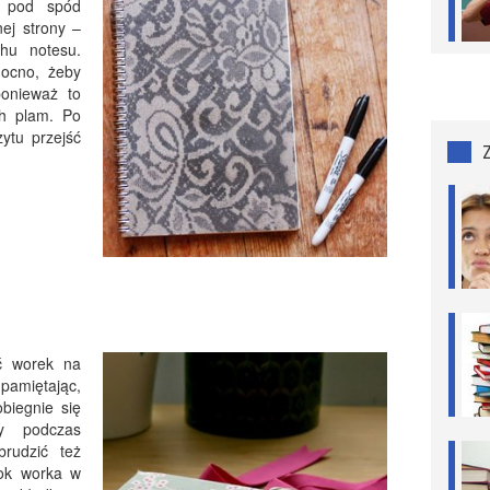
r pod spód
nej strony –
hu notesu.
mocno, żeby
ponieważ to
h plam. Po
zytu przejść
ć worek na
 pamiętając,
obiegnie się
y podczas
brudzić też
bok worka w