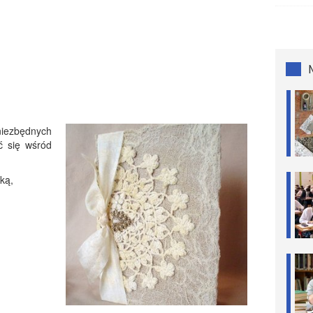
iezbędnych
ć się wśród
ką,