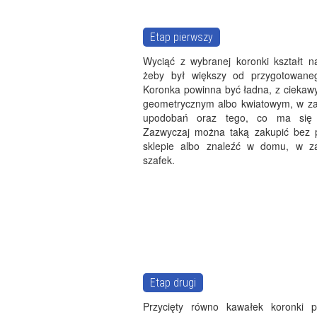
Etap pierwszy
Wyciąć z wybranej koronki kształt na
żeby był większy od przygotowaneg
Koronka powinna być ładna, z cieka
geometrycznym albo kwiatowym, w za
upodobań oraz tego, co ma się
Zazwyczaj można taką zakupić bez 
sklepie albo znaleźć w domu, w z
szafek.
Etap drugi
Przycięty równo kawałek koronki p