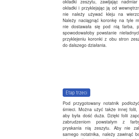
okładki zeszytu, zawijając nadmia
okładki i przyklejając ją od wewnętrz
nie należy używać kleju na wierzc
Należy naciągnąć koronkę na tyle 
nie dostawała się pod nią farba, 
spowodowałoby powstanie nieładnyc
przyklejeniu koronki z obu stron zes
do dalszego działania.
Etap trzeci
Pod przygotowany notatnik podłoży
śmieci. Można użyć także innej folii,
aby była dość duża. Dzięki folii zap
zabrudzeniom powstałym z farb
pryskania nią zeszytu. Aby nie za
samego notatnika, należy zawinąć 