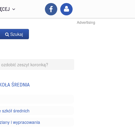
ĘCEJ
Advertising
Szukaj
 ozdobić zeszyt koronką?
KOŁA ŚREDNIA
 szkół średnich
iany i wypracowania