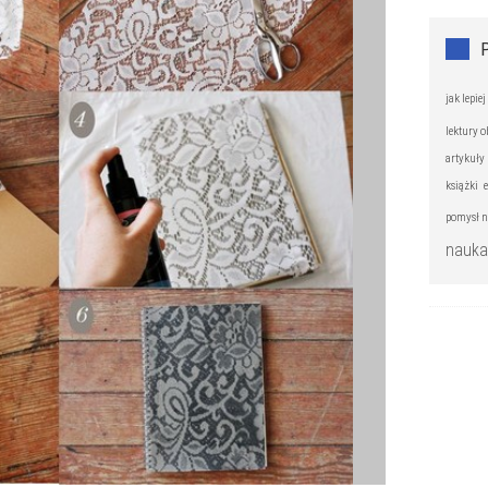
jak lepiej
lektury 
artykuły 
książki
pomysł n
nauka