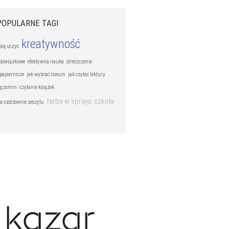
POPULARNE TAGI
kreatywność
 się uczyć
obowiązkowe
efektywna nauka
streszczenie
papiernicze
jak wybrać liceum
jak czytać lektury
egzamin
czytanie książek
farba w sprayu
szkoła
a ozdobienie zeszytu