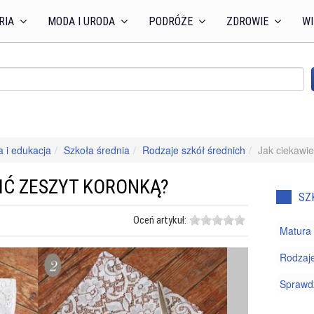
RIA
MODA I URODA
PODRÓŻE
ZDROWIE
WI
 i edukacja
Szkoła średnia
Rodzaje szkół średnich
Jak ciekawie
IĆ ZESZYT KORONKĄ?
SZ
Oceń artykuł:
Matura
Rodzaje
Sprawdz