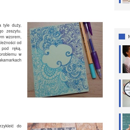
 tyle duży,
o zeszytu.
wym wzorem,
leżności od
 pod ręką.
problemu w
akamarkach
rzykleić do