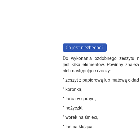
Co jest niezbędne?
Do wykonania ozdobnego zeszytu n
jest kilka elementów. Powinny znaleź
nich następujące rzeczy:
* zeszyt z papierową lub matową okład
* koronka,
* farba w sprayu,
* nożyczki,
* worek na śmieci,
* taśma klejąca.