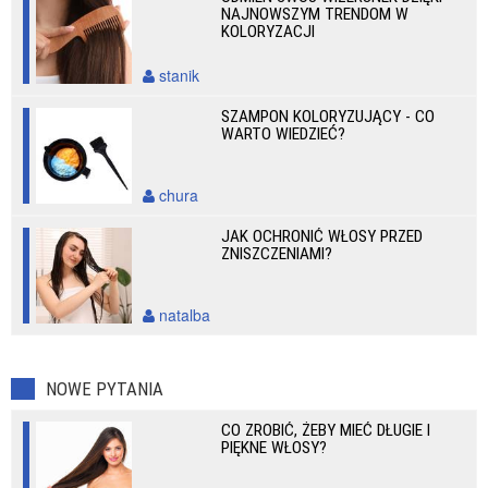
NAJNOWSZYM TRENDOM W
KOLORYZACJI
stanik
SZAMPON KOLORYZUJĄCY - CO
WARTO WIEDZIEĆ?
chura
JAK OCHRONIĆ WŁOSY PRZED
ZNISZCZENIAMI?
natalba
NOWE PYTANIA
CO ZROBIĆ, ŻEBY MIEĆ DŁUGIE I
PIĘKNE WŁOSY?