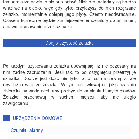
temperaturze powinno się ono odbyć. Niektóre materiały są bardzo
wrażliwe na ciepło, więc gdy tylko przyłożysz do nich rozgrzane
żelazko, momentalnie oblepią jego płytę. Często nieodwracalnie.
Czasem konieczne będzie zmniejszenie temperatury do minimum,
a nawet prasowanie przez szmatkę.
Dbaj o czystość żelazka
Po każdym użytkowaniu żelazka upewnij się, iż nie pozostały na
nim żadne zabrudzenia. Jeśli tak, to po ostygnięciu przetrzyj je
szmatką. Dobrze jest dbać nie tylko o to, co na zewnątrz, ale
również o wnętrze żelazka. W tym celu wlewaj co jakiś czas do
zbiornika na wodę ocet, aby pozbyć się kamienia i innych osadów.
Żelazko przechowuj w suchym miejscu, aby nie uległo
zawilgoceniu.
URZĄDZENIA DOMOWE
Czujniki i alarmy