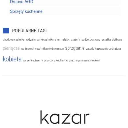
Drobne AGD
Sprzęty kuchenne
POPULARNE TAGI
obudowa czajnika
rodzaj grzałki czajnika
akumulator
czajnik
budżet domowy
grzałka płytkowa
sprzątanie
pieniądze
ważne cechy czajnika elektrycznego
zasady kupowania depilatora
kobieta
sprzęt kuchenny
przybory kuchenne
prąd
wyrywanie włosków