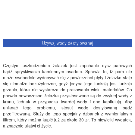
Używaj wody destylowanej
Częstym uszkodzeniem żelazek jest zapchanie dysz parowych
bądź spryskiwacza kamiennym osadem. Sprawia to, iż para nie
może swobodnie wydobywać się z powierzchni płyty i żelazko staje
się niemalże bezużyteczne, gdyż jedyną jego funkcją jest funkcja
grzania, która nie wystarcza do prasowania wielu materiałów. Co
prawda nowoczesne żelazka przystosowane są do zwykłej wody z
kranu, jednak w przypadku twardej wody i one kapitulują. Aby
uniknąć tego problemu, stosuj wodę destylowaną bądź
przefiltrowaną. Służy do tego specjalny dzbanek z wymienialnym
filtrem, który można kupić już za około 30 zł. To niewielki wydatek,
a znacznie ułatwi ci życie.