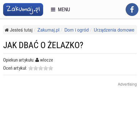
MENU
Jesteś tutaj
Zakumaj.pl
Dom i ogród
Urządzenia domowe
Drobne AGD
Jak dbać o żelazko?
JAK DBAĆ O ŻELAZKO?
Opiekun artykułu:
wlocze
Oceń artykuł:
Advertising