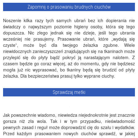
Zapomnij o prasowaniu brudnych ciuchów
Noszenie kilka razy tych samych ubrań bez ich dopierania nie
świadczy o najwyższym poziomie higieny osoby, która się tego
dopuszcza. Nic złego jednak się nie dzieje, jeśli tego ubrania
wcześniej nie prasujemy. Prasowanie ubrań, które „wydają się
czyste”, może być dla twojego żelazka zgubne. Wiele
niewidocznych zanieczyszczeń znajdujących się na tkaninach może
przylepić się do płyty bądź pokryć ją narastającym nalotem. Z
czasem będzie go coraz więcej, aż do momentu, gdy nie będziesz
mogła już nic wyprasować, bo tkaniny będą się brudzić od płyty
żelazka. Dla bezpieczeństwa prasuj tylko wyprane ciuchy.
Sprawdzaj metki
Jak powszechnie wiadomo, niewiedza niejednokrotnie jest znacznie
gorsza niż zła wola. Tak i w tym przypadku, nieświadomość
pewnych zasad i reguł może doprowadzić cię do szału i wydatków.
Przed każdym prasowaniem nowych ciuchów sprawdź, w jakiej