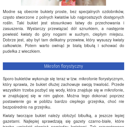
Modne są obecnie bukiety proste, bez specjalnych ozdobników,
często stworzone z polnych kwiatów lub najprostszych dostępnych
roślin. Taki bukiet jest stosunkowo łatwy do przechowania i
zasuszenia. Wystarczy przewiązać dół sznurkiem, a następnie
powiesić kwiaty do góry nogami w suchym, ciepłym miejscu.
Dobrze jest, aby był tam delikatny przewiew, który wysuszy kwiaty
całkowicie. Potem warto owinąć je białą bibułą i schować do
pudełka z wieczkiem.
Mikrofon florystyczny
Sporo bukietów wykonuje się teraz w tzw. mikrofonie florystycznym,
który sprawia, że bukiet dłużej zachowuje swoją trwałość. Przede
wszystkim trzeba pozbyć się wody, która znajduje się w mikrofonie,
w znajdującej się w nim gąbce. Można tego dokonać poprzez
postawienie go w pobliżu bardzo ciepłego grzejnika, choć nie
bezpośrednio na grzejniku.
Kwiaty tworzące bukiet należy obłożyć bibułką, a jeszcze lepiej
gazetami. Najlepiej sprawdzają się gazety czarno-białe, które
trzeba umieścić również pomiędzy kwiatami. Tak przygotowane