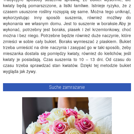
kwiaty będą pomarszczone, a listki łamliwe. Istnieje ryzyko, że z
czasem ususzone rośliny rozsypią się same. Można tego uniknąć,
wykorzystując inny sposób suszenia, również możliwy do
wykonania we własnym domu. Jest to suszenie w boraksie.Aby je
wykonać, potrzebny jest boraks, piasek i żel krzemionkowy, choć
można i bez niego. Potrzebne będzie również duże naczynie, które
zmieści w sobie cały bukiet. Boraks wymieszać z piaskiem. Bukiet
trzeba umieścić na dnie naczynia i zasypać go w taki sposób, żeby
mieszanka dostała się pomiędzy kwiaty, również do kielichów, jeśli
kwiaty je posiadają. Czas suszenia to 10 – 13 dni. Od czasu do
czasu trzeba sprawdzać stan kwiatów. Dzięki tej metodzie bukiet
wygląda jak żywy.
Suche zamrażanie