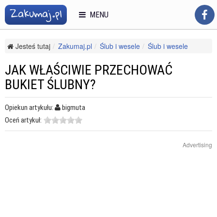
MENU
Jesteś tutaj
Zakumaj.pl
Ślub i wesele
Ślub i wesele
Moda ślubna i dodatki
Jak właściwie przechować bukiet ślubny?
JAK WŁAŚCIWIE PRZECHOWAĆ
BUKIET ŚLUBNY?
Opiekun artykułu:
bigmuta
Oceń artykuł:
Advertising