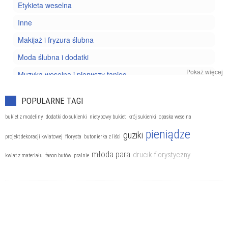
Etykieta weselna
Inne
Makijaż i fryzura ślubna
Moda ślubna i dodatki
Pokaż więcej
Muzyka weselna i pierwszy taniec
Prezenty
POPULARNE TAGI
Ślub cywilny
bukiet z modeliny
dodatki do sukienki
nietypowy bukiet
krój sukienki
opaska weselna
Ślub kościelny
pieniądze
guziki
projekt dekoracji kwiatowej
florysta
butonierka z liści
Zwyczaje ślubno-weselne
młoda para
drucik florystyczny
kwiat z materiału
fason butów
pralnie