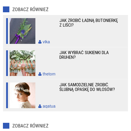
ZOBACZ RÓWNIEŻ
JAK ZROBIĆ ŁADNĄ BUTONIERKĘ
Z LIŚCI?
vika
JAK WYBRAĆ SUKIENKI DLA
DRUHEN?
thetom
JAK SAMODZIELNIE ZROBIĆ
ŚLUBNĄ OPASKĘ DO WŁOSÓW?
aqatua
ZOBACZ RÓWNIEŻ