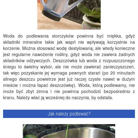
Woda do podlewania storczyków powinna być miękka, gdyż
składniki mineralne takie jak wapń nie wpływają korzystnie na
korzenie. Można stosować wodę destylowaną, ale wtedy konieczne
jest regularne nawożenie rośliny, gdyż woda nie zawiera żadnych
składników odżywczych. Deszczówka lub woda z rozpuszczonego
śniegu to świetny wybór, ale nie może zawierać zanieczyszczeń,
tak więc pozyskanie jej wymaga pewnych starań (po 20 minutach
silnego deszczu powietrze jest już raczej czyste nawet w dużym
mieście i można łapać deszczówkę). Woda, którą podlewamy, nie
może być zbyt zimna i nie powinna pochodzić bezpośrednio z
kranu. Należy wlać ją wcześniej do naczynia, by odstała.
Jak należy podlewać?