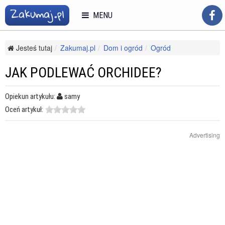
MENU
Jesteś tutaj
Zakumaj.pl
Dom i ogród
Ogród
Uprawa kwiatów
Jak podlewać orchidee?
JAK PODLEWAĆ ORCHIDEE?
Opiekun artykułu:
samy
Oceń artykuł:
Advertising