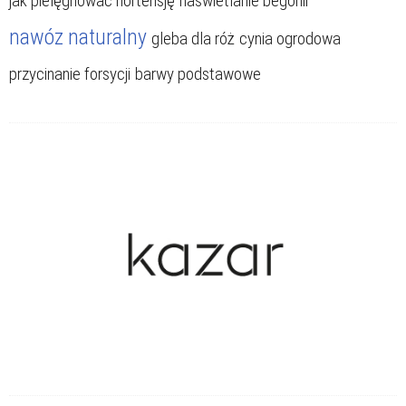
jak pielęgnować hortensję
naświetlanie begonii
nawóz naturalny
gleba dla róż
cynia ogrodowa
przycinanie forsycji
barwy podstawowe