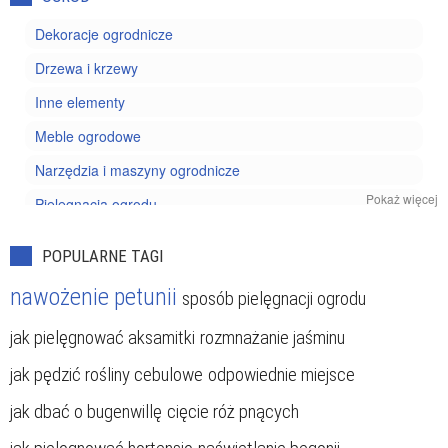
Dekoracje ogrodnicze
Drzewa i krzewy
Inne elementy
Meble ogrodowe
Narzędzia i maszyny ogrodnicze
Pokaż więcej
Pielęgnacja ogrodu
Projektowanie ogrodu
POPULARNE TAGI
Rośliny doniczkowe
nawożenie petunii
sposób pielęgnacji ogrodu
Szkodniki i chwasty
jak pielęgnować aksamitki
rozmnażanie jaśminu
Uprawa kwiatów
jak pędzić rośliny cebulowe
odpowiednie miejsce
Uprawa owoców
Uprawa ziół i warzyw
jak dbać o bugenwillę
cięcie róż pnących