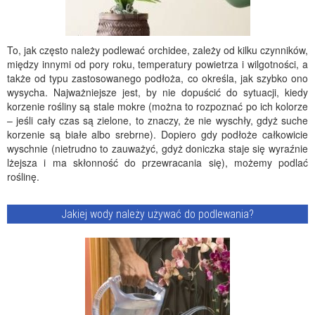
To, jak często należy podlewać orchidee, zależy od kilku czynników,
między innymi od pory roku, temperatury powietrza i wilgotności, a
także od typu zastosowanego podłoża, co określa, jak szybko ono
wysycha. Najważniejsze jest, by nie dopuścić do sytuacji, kiedy
korzenie rośliny są stale mokre (można to rozpoznać po ich kolorze
– jeśli cały czas są zielone, to znaczy, że nie wyschły, gdyż suche
korzenie są białe albo srebrne). Dopiero gdy podłoże całkowicie
wyschnie (nietrudno to zauważyć, gdyż doniczka staje się wyraźnie
lżejsza i ma skłonność do przewracania się), możemy podlać
roślinę.
Jakiej wody należy używać do podlewania?