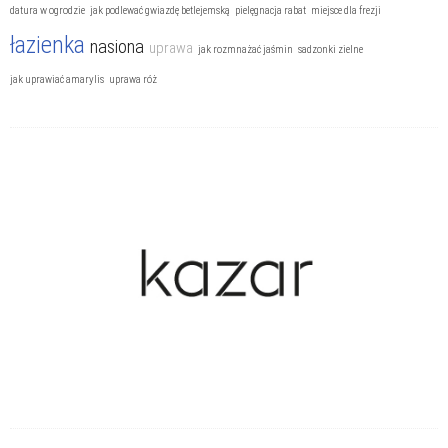
Szkodniki i chwasty
datura w ogrodzie
jak podlewać gwiazdę betlejemską
pielęgnacja rabat
miejsce dla frezji
Uprawa kwiatów
łazienka
nasiona
uprawa
jak rozmnażać jaśmin
sadzonki zielne
Uprawa owoców
jak uprawiać amarylis
uprawa róż
Uprawa ziół i warzyw