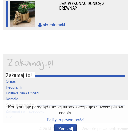
JAK WYKONAĆ DONICĘ Z
DREWNA?
piotrstrzecki
Zakumaj to!
O nas
Regulamin
Polityka prywatności
Kontakt
Społeczność
Kontynuując przeglądanie tej strony akceptujesz użycie plików
Zakumaj na Facebooku
cookie.
RSS
Polityka prywatności
Zamknij
© 2014-2020 zakumaj.pl. Wszelkie prawa zastrzeżone