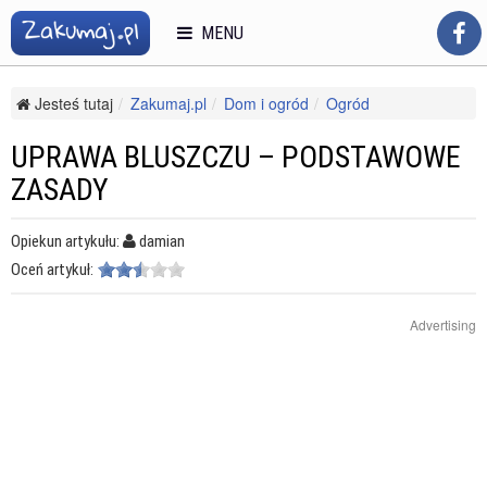
MENU
Jesteś tutaj
Zakumaj.pl
Dom i ogród
Ogród
Uprawa kwiatów
Uprawa bluszczu – podstawowe zasady
UPRAWA BLUSZCZU – PODSTAWOWE
ZASADY
Opiekun artykułu:
damian
Oceń artykuł:
Advertising