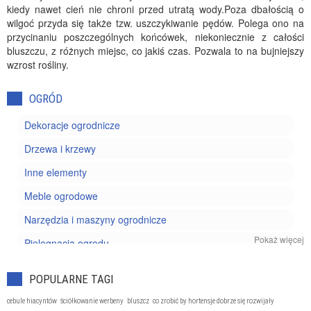
kiedy nawet cień nie chroni przed utratą wody.Poza dbałością o
wilgoć przyda się także tzw. uszczykiwanie pędów. Polega ono na
przycinaniu poszczególnych końcówek, niekoniecznie z całości
bluszczu, z różnych miejsc, co jakiś czas. Pozwala to na bujniejszy
wzrost rośliny.
OGRÓD
Dekoracje ogrodnicze
Drzewa i krzewy
Inne elementy
Meble ogrodowe
Narzędzia i maszyny ogrodnicze
Pokaż więcej
Pielęgnacja ogrodu
Projektowanie ogrodu
POPULARNE TAGI
Rośliny doniczkowe
cebule hiacyntów
ściółkowanie werbeny
bluszcz
co zrobić by hortensje dobrze się rozwijały