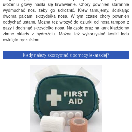
ułożeniu głowy nasila się krwawienie. Chory powinien starannie
wydmuchać nos, żeby go udrożnić. Krew tamujemy, ściskając
dwoma palcami skrzydełka nosa. W tym czasie chory powinien
oddychać ustami. Można też włożyć do dziurki od nosa tampon z
gazy i docisnąć skrzydełko nosa. Na czoło oraz na kark kładziemy
zimne okłady z hydrożelu. Można też wykorzystać kostki lodu
owinięte ręcznikiem.
Kiedy należy skorzystać z pomocy lekarskiej?