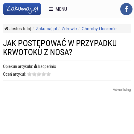
MENU
Jesteś tutaj
Zakumaj.pl
Zdrowie
Choroby i leczenie
Choroby układu krążenia
Jak postępować w przypadku krwotoku z nosa?
JAK POSTĘPOWAĆ W PRZYPADKU
KRWOTOKU Z NOSA?
Opiekun artykułu:
kacperinio
Oceń artykuł:
Advertising