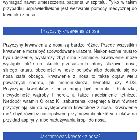
wymagać nawet umieszczenia pacjenta w szpitalu. Tylko w takim
przypadku usprawiedliwione jest wezwanie pomocy medycznej do
krwotoku z nosa.
Przyczyny krwawienia z nosa
Przyczyny krwawienia z nosa są bardzo różne. Przede wszystkim
krwawienie może być spowodowane urazem. Niekoniecznie musi to
być uderzenie, wystarczy zbyt silne kichnięcie. Krwawienie może
wystąpić także na skutek przesuszenia błony śluzowej nosa,
silnego kataru, obecności w nosie polipów albo dostaniu się do
nosa ciała obcego. Krwawienie z nosa to także objaw wielu
poważnych chorób, jak mononukleoza, hemofilia czy AIDS.
Przyczyną krwotoków z nosa mogą być anemia i białaczka,
niewydolność wątroby i nerek, a także nadciśnienie tętnicze.
Niedobór witamin C oraz K i zaburzenia krzepnięcia krwi również
przyczyniają się do występowania krwotoków z nosa. Krwawienie
może być również następstwem przyjmowania niektórych leków, na
przykład aspiryny, albo nadużywania kropli do nosa.
Jak tamować krwotok z nosa?