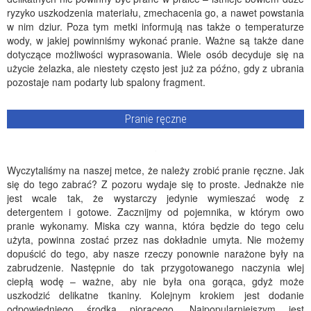
ryzyko uszkodzenia materiału, zmechacenia go, a nawet powstania
w nim dziur. Poza tym metki informują nas także o temperaturze
wody, w jakiej powinniśmy wykonać pranie. Ważne są także dane
dotyczące możliwości wyprasowania. Wiele osób decyduje się na
użycie żelazka, ale niestety często jest już za późno, gdy z ubrania
pozostaje nam podarty lub spalony fragment.
Pranie ręczne
Wyczytaliśmy na naszej metce, że należy zrobić pranie ręczne. Jak
się do tego zabrać? Z pozoru wydaje się to proste. Jednakże nie
jest wcale tak, że wystarczy jedynie wymieszać wodę z
detergentem i gotowe. Zacznijmy od pojemnika, w którym owo
pranie wykonamy. Miska czy wanna, która będzie do tego celu
użyta, powinna zostać przez nas dokładnie umyta. Nie możemy
dopuścić do tego, aby nasze rzeczy ponownie narażone były na
zabrudzenie. Następnie do tak przygotowanego naczynia wlej
ciepłą wodę – ważne, aby nie była ona gorąca, gdyż może
uszkodzić delikatne tkaniny. Kolejnym krokiem jest dodanie
odpowiedniego środka piorącego. Najpopularniejszym jest