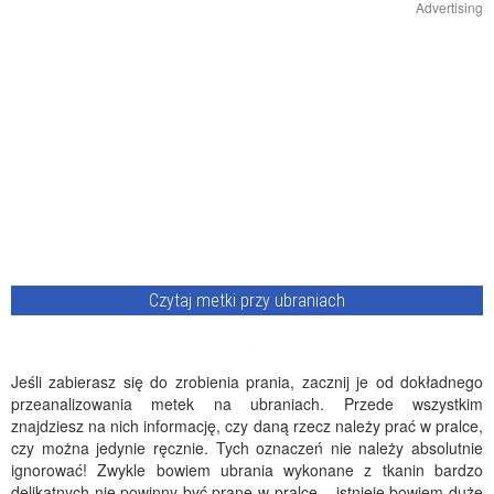
Advertising
Czytaj metki przy ubraniach
Jeśli zabierasz się do zrobienia prania, zacznij je od dokładnego
przeanalizowania metek na ubraniach. Przede wszystkim
znajdziesz na nich informację, czy daną rzecz należy prać w pralce,
czy można jedynie ręcznie. Tych oznaczeń nie należy absolutnie
ignorować! Zwykle bowiem ubrania wykonane z tkanin bardzo
delikatnych nie powinny być prane w pralce – istnieje bowiem duże