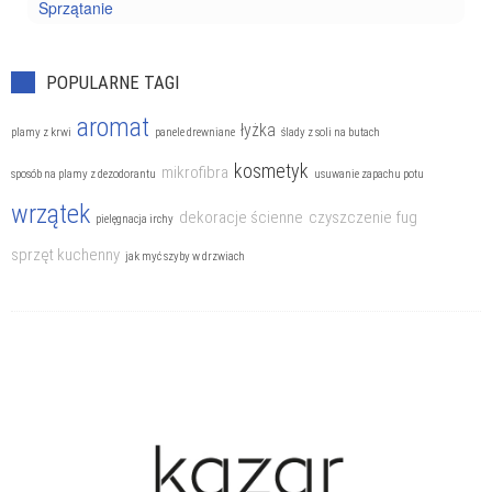
Sprzątanie
POPULARNE TAGI
aromat
łyżka
plamy z krwi
panele drewniane
ślady z soli na butach
kosmetyk
mikrofibra
sposób na plamy z dezodorantu
usuwanie zapachu potu
wrzątek
dekoracje ścienne
czyszczenie fug
pielęgnacja irchy
sprzęt kuchenny
jak myć szyby w drzwiach