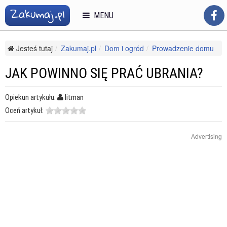
MENU
Jesteś tutaj
Zakumaj.pl
Dom i ogród
Prowadzenie domu
Sprzątanie
Jak powinno się prać ubrania?
JAK POWINNO SIĘ PRAĆ UBRANIA?
Opiekun artykułu:
litman
Oceń artykuł:
Advertising