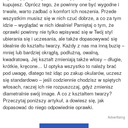
kupujesz. Oprócz tego, że powinny one być wygodne i
trwałe, warto zadbać o komfort ich noszenia. Przede
wszystkim musisz się w nich czuć dobrze, a co za tym
idzie – wyglądać w nich idealnie! Pamiętaj o tym, że
oprawki powinny nie tylko wpisywać się w Twój styl
ubierania się i uczesania, ale także dopasowywać się
idealnie do kształtu twarzy. Każdy z nas ma inną buzię –
mniej lub bardziej okrągłą, podłużną, owalną,
kwadratową. Jej kształt zmieniają także włosy – długie,
krótkie, kręcone… U optyka wszystko to należy brać
pod uwagę, dlatego też idąc po zakup okularów, uczesz
się standardowo – jeśli codziennie chodzisz w spiętych
włosach, raczej ich nie rozpuszczaj, gdyż zmienisz
diametralnie swój image. A co z kształtem twarzy?
Przeczytaj poniższy artykuł, a dowiesz się, jak
dopasować do niego odpowiednie oprawki.
Advertising