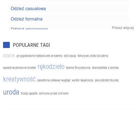
Odzież casualowa
Odzież formalna
Pokaż więcej
Odzież wieczorowa
Trendy
POPULARNE TAGI
szycie
przygotowanie rękawiczek ze swetra
stylizacja
fałszywa złota biżuteria
rękodzieło
sposób wykonania torebki
taśma florystyczna
bransoletka z zamka
kreatywność
sposób na ciekawy wygląd
wybór kapelusza
jak ozdobić bluzkę
uroda
tłusty sposób
ochrona przed zimnem