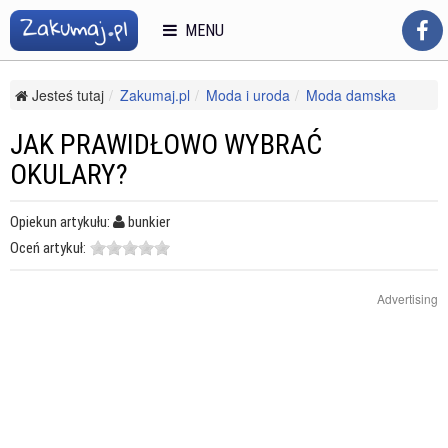
MENU
Jesteś tutaj
Zakumaj.pl
Moda i uroda
Moda damska
Akcesoria
Jak prawidłowo wybrać okulary?
JAK PRAWIDŁOWO WYBRAĆ
OKULARY?
Opiekun artykułu:
bunkier
Oceń artykuł:
Advertising